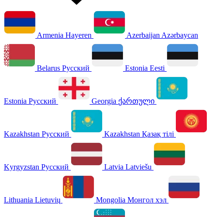
Armenia
Hayeren
Azerbaijan
Azərbaycan
Belarus
Русский
Estonia
Eesti
Estonia
Русский
Georgia
ქართული
Kazakhstan
Русский
Kazakhstan
Қазақ тілі
Kyrgyzstan
Русский
Latvia
Latviešu
Lithuania
Lietuvių
Mongolia
Монгол хэл