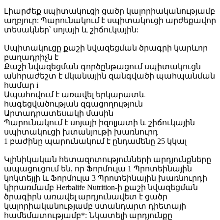
Լիարժեք սպիտակուցի ցածր կալորիականությամբ
աղբյուր: Պարունակում է սպիտակուցի արժեքավոր
տեսակներ՝ սոյայի և շիճուկային:
Սպիտակուցը քաշի նվազեցման ծրագրի կարևոր
բաղադրիչն է
Քաշի նվազեցման գործընթացում սպիտակուցն
անհրաժեշտ է մկանային զանգվածի պահպանման
համար i
Ապահովում է առավել երկարատև
հագեցվածության զգացողություն
Արտադրատեսակի մասին
Պարունակում է սոյայի իզոլյատի և շիճուկային
սպիտակուցի խտանյութի խառնուրդ
1 բաժինը պարունակում է ընդամենը 25 կկալ
Կլինիկական հետազոտությունների արդյունքները
ապացուցում են, որ Ֆորմուլա 1 Պրոտեինային
կոկտեյլի և Ֆորմուլա 3 Պրոտեինային խառնուրդի
կիրառմամբ Herbalife Nutrition-ի քաշի նվազեցման
ծրագիրն առավել արդյունավետ է ցածր
կալորիականությամբ ստանդարտ դիետայի
համեմատությամբ*: Նկատելի արդյունքը