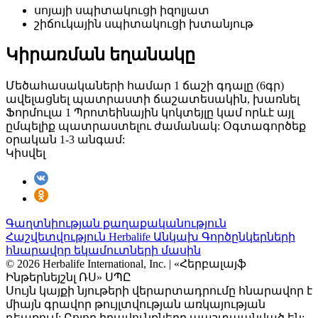
սոյայի սպիտակուցի իզոլյատ
շիճուկային սպիտակուցի խտանյութ
Կիրառման եղանակը
Մեծահասակաների համար 1 ճաշի գդալը (6գր)
ավելացնել պատրաստի ճաշատեսակին, խառնել
Ֆորմուլա 1 Պրոտեինային կոկտեյլը կամ որևէ այլ
ըմպելիք պատրաստելու ժամանակ: Օգտագործեք
օրական 1-3 անգամ:
Կիսվել
Գաղտնիության քաղաքականություն
Հաշվետվություն Herbalife Անկախ Գործընկերների
հնարավոր եկամուտների մասին
© 2026 Herbalife International, Inc. | «Հերբալայֆ
Ինթերնեյշնլ ՌՍ» ՍՊԸ
Սույն կայքի նյութերի վերարտադրումը հնարավոր է
միայն գրավոր թույլտվության առկայության
դեպքում: Բոլոր իրավունքները պաշտպանված են: