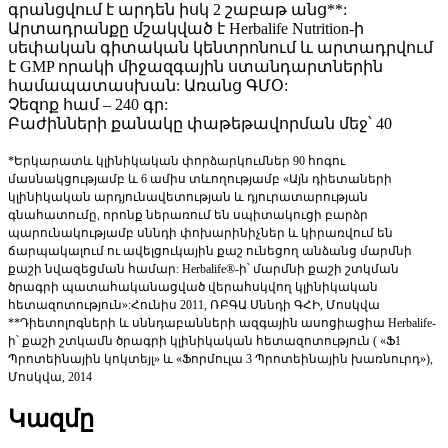
գրանցվում է արդեն իսկ 2 շաբաթ անց**:
Արտադրանքը մշակված է Herbalife Nutrition-ի
սեփական գիտական կենտրոնում և արտադրվում
է GMP որակի միջազգային ստանդարտներին
համապատասխան: Առանց ԳՄՕ:
Չեզոք համ – 240 գր:
Բաժինների քանակը փաթեթավորման մեջ՝ 40
*Երկարատև կլինիկական փորձարկումներ 90 հոգու
մասնակցությամբ և 6 ամիս տևողությամբ «Այն դիետաների
կլինիկական արդյունավետության և դյուրատարության
գնահատումը, որոնք ներառում են սպիտակուցի բարձր
պարունակությամբ սննդի փոխարինիչներ և կիրառվում են
ճարպակալում ու ավելցուկային քաշ ունեցող անձանց մարմնի
քաշի նվազեցման համար: Herbalife®-ի՝ մարմնի քաշի շտկման
ծրագրի պատահականացված վերահսկվող կլինիկական
հետազոտություն»:Հունիս 2011, ՌԲԳԱ Սննդի ԳՀԻ, Մոսկվա
**Դիետոլոգների և սննդաբանների ազգային ասոցիացիա Herbalife-
ի՝ քաշի շտկամն ծրագրի կլինիկական հետազոտություն ( «Ֆ1
Պրոտեինային կոկտեյլ» և «Ֆորմուլա 3 Պրոտեինային խառնուրդ»),
Մոսկվա, 2014
Կազմը