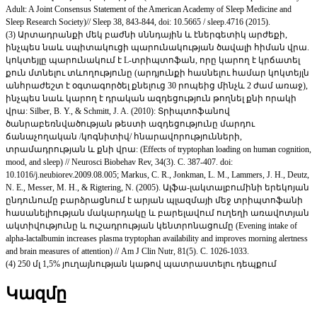
Adult: A Joint Consensus Statement of the American Academy of Sleep Medicine and
Sleep Research Society)// Sleep 38, 843-844, doi: 10.5665 / sleep.4716 (2015).
(3) Արտադրանքի մեկ բաժնի սննդային և էներգետիկ արժեքի,
ինչպես նաև սպիտակուցի պարունակության ծավալի հիման վրա.
կոկտեյլը պարունակում է L-տրիպտոֆան, որը կարող է կրճատել
քուն մտնելու տևողությունը (արդյունքի հասնելու համար կոկտեյլն
անհրաժեշտ է օգտագործել քնելուց 30 րոպեից մինչև 2 ժամ առաջ),
ինչպես նաև կարող է դրական ազդեցություն թողնել քնի որակի
վրա: Silber, B. Y., & Schmitt, J. A. (2010): Տրիպտոֆանով
ծանրաբեռնվածության թեստի ազդեցությունը մարդու
ճանաչողական /կոգնիտիվ/ հնարավորությունների,
տրամադրության և քնի վրա: (Effects of tryptophan loading on human cognition,
mood, and sleep) // Neurosci Biobehav Rev, 34(3). С. 387-407. doi:
10.1016/j.neubiorev.2009.08.005; Markus, C. R., Jonkman, L. M., Lammers, J. H., Deutz,
N. E., Messer, M. H., & Rigtering, N. (2005). Ալֆա-լակտալբումինի երեկոյան
ընդունումը բարձրացնում է արյան պլազմայի մեջ տրիպտոֆանի
հասանելիության մակարդակը և բարելավում ուղեղի առավոտյան
ակտիվությունը և ուշադրության կենտրոնացումը (Evening intake of
alpha-lactalbumin increases plasma tryptophan availability and improves morning alertness
and brain measures of attention) // Am J Clin Nutr, 81(5). С. 1026-1033.
(4) 250 մլ 1,5% յուղայնության կաթով պատրաստելու դեպքում
Կազմը