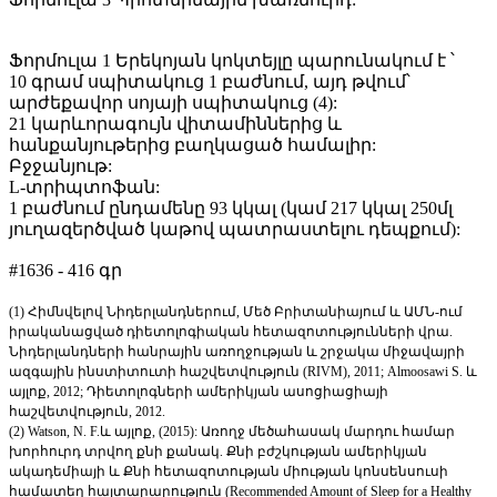
Ֆորմուլա 1 Երեկոյան կոկտեյլը պարունակում է ՝
10 գրամ սպիտակուց 1 բաժնում, այդ թվում՝
արժեքավոր սոյայի սպիտակուց (4):
21 կարևորագույն վիտամիններից և
հանքանյութերից բաղկացած համալիր:
Բջջանյութ:
L-տրիպտոֆան:
1 բաժնում ընդամենը 93 կկալ (կամ 217 կկալ 250մլ
յուղազերծված կաթով պատրաստելու դեպքում):
#1636 - 416 գր
(1) Հիմնվելով Նիդերլանդներում, Մեծ Բրիտանիայում և ԱՄՆ-ում
իրականացված դիետոլոգիական հետազոտությունների վրա.
Նիդերլանդների հանրային առողջության և շրջակա միջավայրի
ազգային ինստիտուտի հաշվետվություն (RIVM), 2011; Almoosawi S. և
այլոք, 2012; Դիետոլոգների ամերիկյան ասոցիացիայի
հաշվետվություն, 2012.
(2) Watson, N. F.և այլոք, (2015): Առողջ մեծահասակ մարդու համար
խորհուրդ տրվող քնի քանակ. Քնի բժշկության ամերիկյան
ակադեմիայի և Քնի հետազոտության միության կոնսենսուսի
համատեղ հայտարարություն (Recommended Amount of Sleep for a Healthy