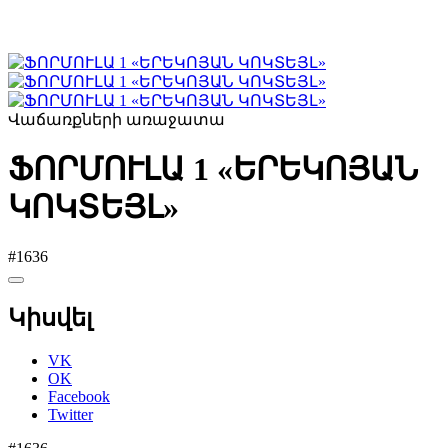
Վաճառքների առաջատա
ՖՈՐՄՈՒԼԱ 1 «ԵՐԵԿՈՅԱՆ
ԿՈԿՏԵՅԼ»
#1636
Կիսվել
VK
OK
Facebook
Twitter