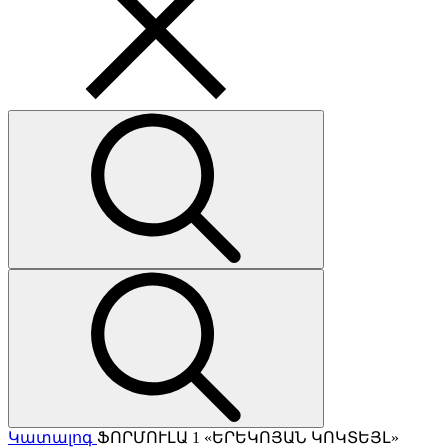
Կատալոգ
ՖՈՐՄՈՒԼԱ 1 «ԵՐԵԿՈՅԱՆ ԿՈԿՏԵՅԼ»