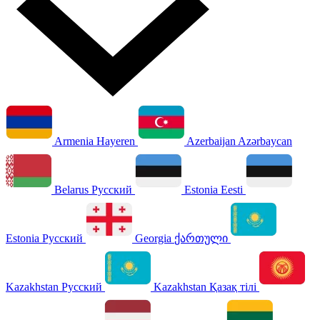
Armenia
Hayeren
Azerbaijan
Azərbaycan
Belarus
Русский
Estonia
Eesti
Estonia
Русский
Georgia
ქართული
Kazakhstan
Русский
Kazakhstan
Қазақ тілі