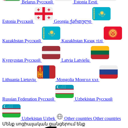
Belarus
Русский
Estonia
Eesti
Estonia
Русский
Georgia
ქართული
Kazakhstan
Русский
Kazakhstan
Қазақ тілі
Kyrgyzstan
Русский
Latvia
Latviešu
Lithuania
Lietuvių
Mongolia
Монгол хэл
Russian Federation
Русский
Uzbekistan
Русский
Uzbekistan
Uzbek
Other countries
Other countries
Մենք սոցիալական ցանցերում ենք