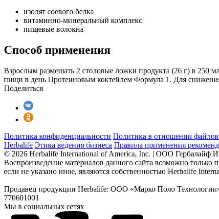
изолят соевого белка
витаминно-минеральный комплекс
пищевые волокна
Способ применения
Взрослым размешать 2 столовые ложки продукта (26 г) в 250 м
пищи в день Протеиновым коктейлем Формула 1. Для снижения
Поделиться
Политика конфиденциальности
Политика в отношении файлов 
Herbalife
Этика ведения бизнеса
Правила применения рекоменд
© 2026 Herbalife International of America, Inc. | ООО Гербалайф
Воспроизведение материалов данного сайта возможно только п
если не указано иное, являются собственностью Herbalife Internat
Продавец продукции Herbalife: ООО «Марко Поло Технологии» 
770601001
Мы в социальных сетях