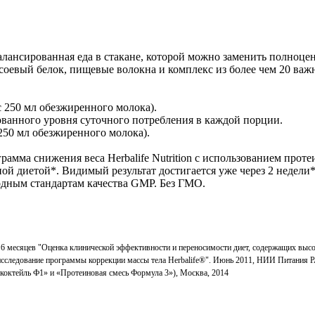
балансированная еда в стакане, которой можно заменить полно
соевый белок, пищевые волокна и комплекс из более чем 20 ва
с 250 мл обезжиренного молока).
ованного уровня суточного потребления в каждой порции.
 250 мл обезжиренного молока).
рамма снижения веса Herbalife Nutrition с использованием про
ой диетой*. Видимый результат достигается уже через 2 недели
родным стандартам качества GMP. Без ГМО.
6 месяцев "Оценка клинической эффективности и переносимости диет, содержащих высо
 исследование программы коррекции массы тела Herbalife®". Июнь 2011, НИИ Питани
 коктейль Ф1» и «Протеиновая смесь Формула 3»), Москва, 2014