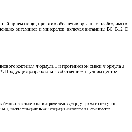
ценный прием пищи, при этом обеспечив организм необходимым
жнейших витаминов и минералов, включая витамины B6, B12, D
теинового коктейля Формула 1 и протеиновой смеси Формула 3
**. Продукция разработана в собственном научном центре
кобелковые заменители пищи и применяемых для редукции массы тела у лиц с
я РАМН, Москва **Национальная Ассоциация Диетологов и Нутрициологов