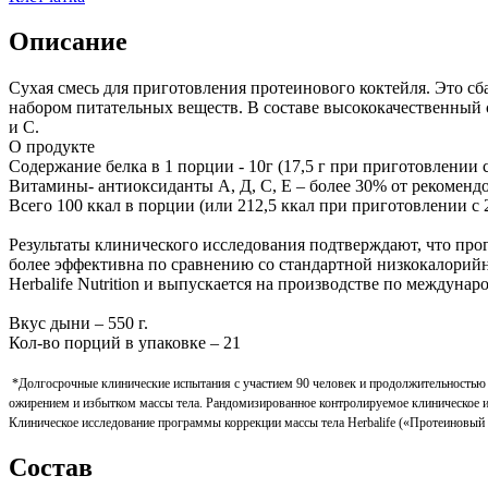
Описание
Сухая смесь для приготовления протеинового коктейля. Это с
набором питательных веществ. В составе высококачественный 
и C.
О продукте
Содержание белка в 1 порции - 10г (17,5 г при приготовлении 
Витамины- антиоксиданты А, Д, С, Е – более 30% от рекоменд
Всего 100 ккал в порции (или 212,5 ккал при приготовлении с
Результаты клинического исследования подтверждают, что прог
более эффективна по сравнению со стандартной низкокалорийн
Herbalife Nutrition и выпускается на производстве по междуна
Вкус дыни – 550 г.
Кол-во порций в упаковке – 21
*Долгосрочные клинические испытания с участием 90 человек и продолжительностью 
ожирением и избытком массы тела. Рандомизированное контролируемое клиническое
Клиническое исследование программы коррекции массы тела Herbalife («Протеиновый
Состав