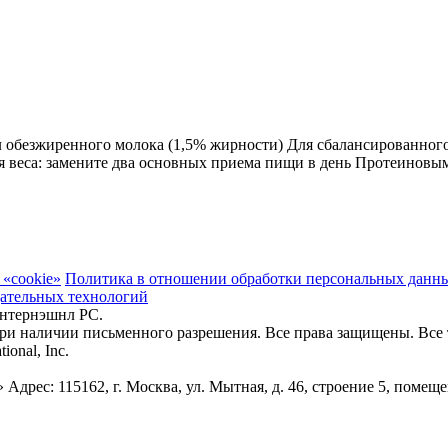
л обезжиренного молока (1,5% жирности) Для сбалансированного
 веса: замените два основных приема пищи в день Протеиновым
«cookie»
Политика в отношении обработки персональных данн
ательных технологий
 Интернэшнл РС.
ри наличии письменного разрешения. Все права защищены. Все 
ional, Inc.
Адрес: 115162, г. Москва, ул. Мытная, д. 46, строение 5, пом