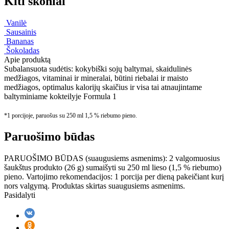
Kiti skoniai
Vanilė
Sausainis
Bananas
Šokoladas
Apie produktą
Subalansuota sudėtis: kokybiški sojų baltymai, skaidulinės
medžiagos, vitaminai ir mineralai, būtini riebalai ir maisto
medžiagos, optimalus kalorijų skaičius ir visa tai atnaujintame
baltyminiame kokteilyje Formula 1
*1 porcijoje, paruošus su 250 ml 1,5 % riebumo pieno.
Paruošimo būdas
PARUOŠIMO BŪDAS (suaugusiems asmenims): 2 valgomuosius
šaukštus produkto (26 g) sumaišyti su 250 ml lieso (1,5 % riebumo)
pieno. Vartojimo rekomendacijos: 1 porcija per dieną pakeičiant kurį
nors valgymą. Produktas skirtas suaugusiems asmenims.
Pasidalyti