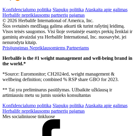
Konfidencialumo politika
Slapukų politika
Ataskaita apie galimas
Herbalife nepriklausomų partnerių pajamas
© 2026 Herbalife International of America, Inc.
Šios svetainės medžiagą galima atkurti tik turint rašytinį leidimą.
Visos teisės saugomos. Visi šioje svetainėje esantys prekių ženklai ir
gaminių atvaizdai yra Herbalife International, Inc. nuosavybė, jei
nenurodyta kitaip.
Prisijungimas Nepriklausomiems Partneriams
Herbalife is the #1 weight management and well-being brand in
the world.*
*Source: Euromonitor; CH2024ed, weight management &
wellbeing definition; combined % RSP share GBO for 2023.
** Tai yra preliminarus pasiūlymas. Užbaikite užklausą ir
artimiausiu metu su jumis susieks konsultantas
Konfidencialumo politika
Slapukų politika
Ataskaita apie galimas
Herbalife nepriklausomų partnerių pajamas
Mes socialiniuose tinkluose