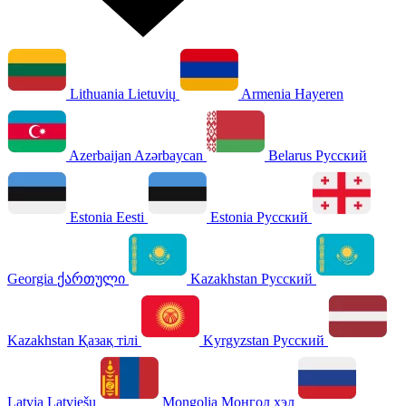
Lithuania
Lietuvių
Armenia
Hayeren
Azerbaijan
Azərbaycan
Belarus
Русский
Estonia
Eesti
Estonia
Русский
Georgia
ქართული
Kazakhstan
Русский
Kazakhstan
Қазақ тілі
Kyrgyzstan
Русский
Latvia
Latviešu
Mongolia
Монгол хэл