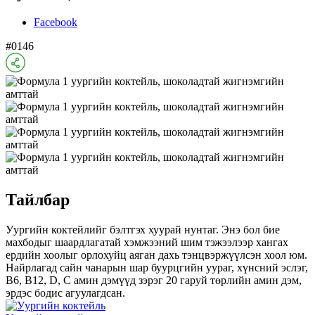
Facebook
#0146
Тайлбар
Уургийн коктейлийг бэлтгэх хуурай нунтаг. Энэ бол бие
махбодыг шаардлагатай хэмжээний шим тэжээлээр хангах
ердийн хоолыг орлохуйц аяган дахь тэнцвэржүүлсэн хоол юм.
Найрлагад сайн чанарын шар буурцгийн уураг, хүнсний эслэг,
B6, B12, D, C амин дэмүүд зэрэг 20 гаруй төрлийн амин дэм,
эрдэс бодис агуулагдсан.