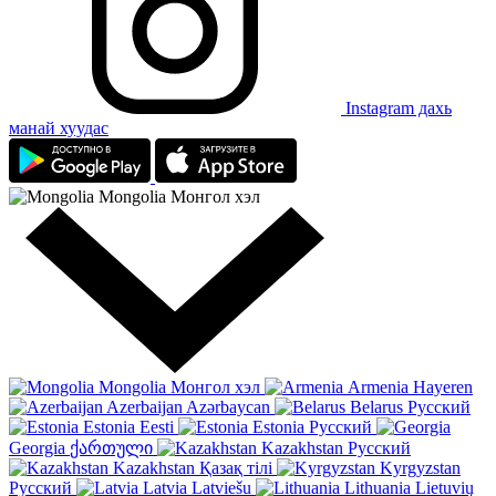
Instagram дахь
манай хуудас
Mongolia
Монгол хэл
Mongolia
Монгол хэл
Armenia
Hayeren
Azerbaijan
Azərbaycan
Belarus
Русский
Estonia
Eesti
Estonia
Русский
Georgia
ქართული
Kazakhstan
Русский
Kazakhstan
Қазақ тілі
Kyrgyzstan
Русский
Latvia
Latviešu
Lithuania
Lietuvių