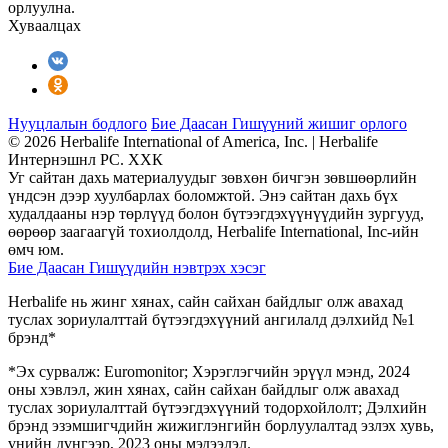
орлуулна.
Хуваалцах
Нууцлалын бодлого
Бие Даасан Гишүүний жишиг орлого
© 2026 Herbalife International of America, Inc. | Herbalife
Интернэшнл РС. ХХК
Уг сайтан дахь материалуудыг зөвхөн бичгэн зөвшөөрлийн
үндсэн дээр хуулбарлах боломжтой. Энэ сайтан дахь бүх
худалдааны нэр төрлүүд болон бүтээгдэхүүнүүдийн зургууд,
өөрөөр заагаагүй тохиолдолд, Herbalife International, Inc-ийн
өмч юм.
Бие Даасан Гишүүдийн нэвтрэх хэсэг
Herbalife нь жинг хянах, сайн сайхан байдлыг олж авахад
туслах зориулалттай бүтээгдэхүүний ангилалд дэлхийд №1
брэнд*
*Эх сурвалж: Euromonitor; Хэрэглэгчийн эрүүл мэнд, 2024
оны хэвлэл, жин хянах, сайн сайхан байдлыг олж авахад
туслах зориулалттай бүтээгдэхүүний тодорхойлолт; Дэлхийн
брэнд эзэмшигчдийн жижиглэнгийн борлуулалтад эзлэх хувь,
үнийн дүнгээр, 2023 оны мэдээлэл.