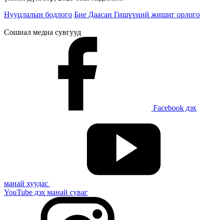
Нууцлалын бодлого
Бие Даасан Гишүүний жишиг орлого
Сошиал медиа сувгууд
Facebook дэх
манай хуудас
YouTube дэх манай суваг