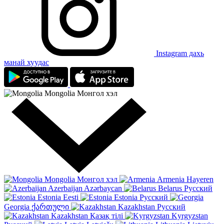
Instagram дахь
манай хуудас
Mongolia
Монгол хэл
Mongolia
Монгол хэл
Armenia
Hayeren
Azerbaijan
Azərbaycan
Belarus
Русский
Estonia
Eesti
Estonia
Русский
Georgia
ქართული
Kazakhstan
Русский
Kazakhstan
Қазақ тілі
Kyrgyzstan