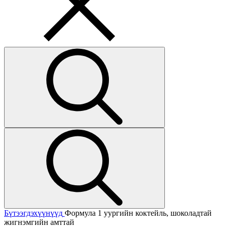
Бүтээгдэхүүнүүд
Формула 1 уургийн коктейль, шоколадтай
жигнэмгийн амттай