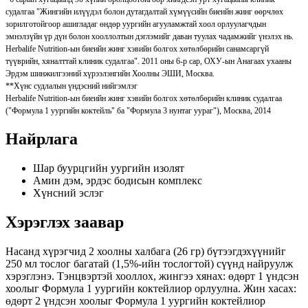
судалгаа "Жингийн илүүдэл болон дутагдалтай хүмүүсийн биеийн жинг өөрчлөх
зорилготойгоор ашигладаг өндөр уургийн агууламжтай хоол орлуулагчдын
эмнэлзүйн үр дүн болон хооллолтын дэглэмийг даван туулах чадамжийг үнэлэх нь.
Herbalife Nutrition-ын биеийн жинг хэвийн болгох хөтөлбөрийн санамсаргүй
түүврийн, хяналттай клиник судалгаа". 2011 оны 6-р сар, ОХУ-ын Анагаах ухааны
Эрдэм шинжилгээний хүрээлэнгийн Хоолны ЭШИ, Москва.
**Хүнс судлалын үндэсний нийгэмлэг
Herbalife Nutrition-ын биеийн жинг хэвийн болгох хөтөлбөрийн клиник судалгаа
("Формула 1 уургийн коктейль" ба "Формула 3 нунтаг уураг"), Москва, 2014
Найрлага
Шар буурцгийн уургийн изолят
Амин дэм, эрдэс бодисын комплекс
Хүнсний эслэг
Хэрэглэх заавар
Насанд хүрэгчид 2 хоолны халбага (26 гр) бүтээгдэхүүнийг
250 мл тослог багатай (1,5%-ийн тослогтой) сүүнд найруулж
хэрэглэнэ. Тэнцвэртэй хооллох, жингээ хянах: өдөрт 1 үндсэн
хоолыг Формула 1 уургийн коктейлиор орлуулна. Жин хасах:
өдөрт 2 үндсэн хоолыг Формула 1 уургийн коктейлиор