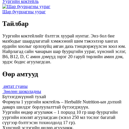
Уургийн коктейль
Шар буурцагны уураг
Тайлбар
Уургийн коктейлийг бэлтгэх хуурай нунтаг. Энэ бол бие
махбодыг шаардлагатай хэмжээний шим тэжээлээр хангах
ердийн хоолыг орлохуйц аяган дахь тэнцвэржүүлсэн хоол юм.
Найрлагад сайн чанарын шар буурцгийн уураг, хүнсний эслэг,
B6, B12, D, C амин дэмүүд зэрэг 20 гаруй төрлийн амин дэм,
эрдэс бодис агуулагдсан.
Өөр амтууд
амтат гуаны
Зөөлөн шоколадны
Бүтээгдэхүүний тухай
Формула 1 уургийн коктейль – Herbalife Nutrition-ын дэлхий
даяарх шилдэг борлуулалттай бүтээгдэхүүн.
Уургийн өндөр агууламж – 1 порцод 10 гр шар буурцгийн
уургийн изолят агуулагдсан (эсвэл 250 мл тослог багатай
сүүгээр бэлтгэсэн тохиолдолд 17 гр).
Хүнсний эслэгийн өндөр агууламж.