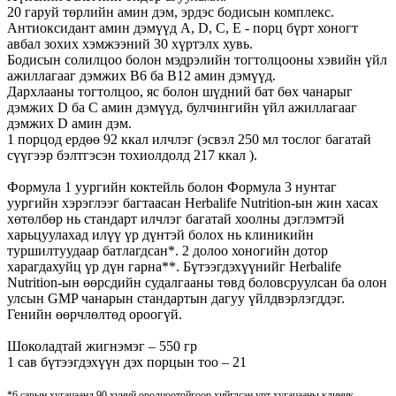
20 гаруй төрлийн амин дэм, эрдэс бодисын комплекс.
Антиоксидант амин дэмүүд A, D, C, E - порц бүрт хоногт
авбал зохих хэмжээний 30 хүртэлх хувь.
Бодисын солилцоо болон мэдрэлийн тогтолцооны хэвийн үйл
ажиллагааг дэмжих B6 ба B12 амин дэмүүд.
Дархлааны тогтолцоо, яс болон шүдний бат бөх чанарыг
дэмжих D ба C амин дэмүүд, булчингийн үйл ажиллагааг
дэмжих D амин дэм.
1 порцод ердөө 92 ккал илчлэг (эсвэл 250 мл тослог багатай
сүүгээр бэлтгэсэн тохиолдолд 217 ккал ).
Формула 1 уургийн коктейль болон Формула 3 нунтаг
уургийн хэрэглээг багтаасан Herbalife Nutrition-ын жин хасах
хөтөлбөр нь стандарт илчлэг багатай хоолны дэглэмтэй
харьцуулахад илүү үр дүнтэй болох нь клиникийн
туршилтуудаар батлагдсан*. 2 долоо хоногийн дотор
харагдахуйц үр дүн гарна**. Бүтээгдэхүүнийг Herbalife
Nutrition-ын өөрсдийн судалгааны төвд боловсруулсан ба олон
улсын GMP чанарын стандартын дагуу үйлдвэрлэгддэг.
Генийн өөрчлөлтөд ороогүй.
Шоколадтай жигнэмэг – 550 гр
1 сав бүтээгдэхүүн дэх порцын тоо – 21
*6 сарын хугацаанд 90 хүний оролцоотойгоор хийгдсэн урт хугацааны клиник