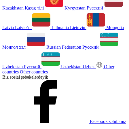
Kazakhstan
Қазақ тілі
Kyrgyzstan
Русский
Latvia
Latviešu
Lithuania
Lietuvių
Mongolia
Монгол хэл
Russian Federation
Русский
Uzbekistan
Русский
Uzbekistan
Uzbek
Other
countries
Other countries
Biz sosial şəbəkələrdəyik
Facebook səhifəmiz