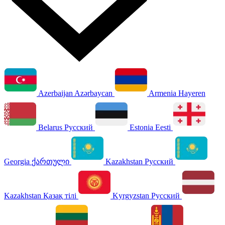
Azerbaijan
Azərbaycan
Armenia
Hayeren
Belarus
Русский
Estonia
Eesti
Georgia
ქართული
Kazakhstan
Русский
Kazakhstan
Қазақ тілі
Kyrgyzstan
Русский