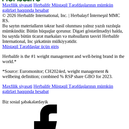
Məxfilik siyasəti
Herbalife Müstəqil Tərəfdaşlarının mümkün
gəlirləri haqqında hesabat
© 2026 Herbalife International, Inc. | Herbalayf İnterneşnl MMC
RS.
Bu saytın materialların təkrar hasil olunması yalnız yazılı razılıqla
mümkündür. Bütün hüquqlar qorunur. Digəri göstərilmədiyi halda,
bu saytda bütün ticarət markaları və məhsulların təsviri Herbalife
International, Inc şirkətinin mülkiyyətidir.
Müstəqil Tərəfdaşlar üçün giriş
Herbalife is the #1 weight management and well-being brand in the
world.*
*Source: Euromonitor; CH2024ed, weight management &
wellbeing definition; combined % RSP share GBO for 2023.
Məxfilik siyasəti
Herbalife Müstəqil Tərəfdaşlarının mümkün
gəlirləri haqqında hesabat
Biz sosial şəbəkələrdəyik