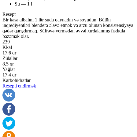
Su — 1 l
Resept
Bir kasa albalını 1 litr suda qaynadın və soyudun. Bütün
inqrediyentləri blenderə əlavə etmək və arzu olunan konsistensiyaya
qədər qarışdırmaq. Süfrəyə vermədən əvvəl xırdalanmış fısdıqla
bəzəmək olar.
239
Kkal
17,6 qr
Zülallar
8,5 qr
Yağlar
17,4 qr
Karbohidratlar
Resepti endirmək