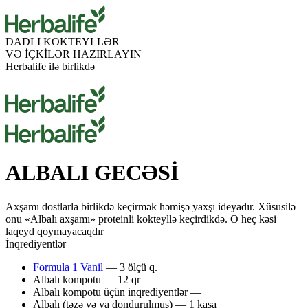
DADLI KOKTEYLLƏR
VƏ İÇKİLƏR HAZIRLAYIN
Herbalife ilə birlikdə
ALBALI GECƏSİ
Axşamı dostlarla birlikdə keçirmək həmişə yaxşı ideyadır. Xüsusilə
onu «Albalı axşamı» proteinli kokteyllə keçirdikdə. O heç kəsi
laqeyd qoymayacaqdır
İnqrediyentlər
Formula 1 Vanil
— 3 ölçü q.
Albalı kompotu — 12 qr
Albalı kompotu üçün inqrediyentlər —
Albalı (təzə və ya dondurulmuş) — 1 kasa