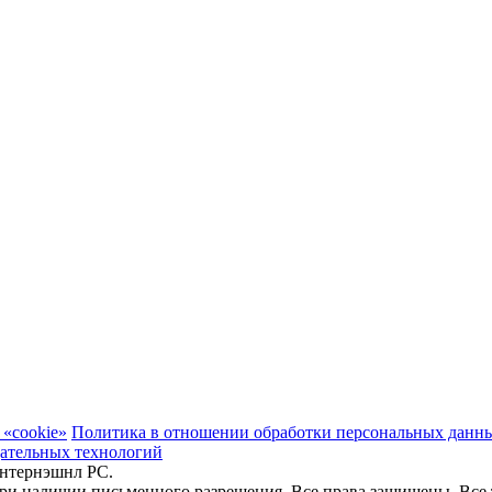
«cookie»
Политика в отношении обработки персональных данн
ательных технологий
 Интернэшнл РС.
ри наличии письменного разрешения. Все права защищены. Все 