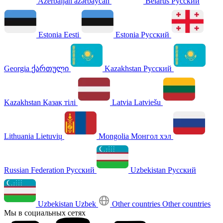
Azerbaijan
azərbaycan
Belarus
Русский
Estonia
Eesti
Estonia
Русский
Georgia
ქართული
Kazakhstan
Русский
Kazakhstan
Қазақ тілі
Latvia
Latviešu
Lithuania
Lietuvių
Mongolia
Монгол хэл
Russian Federation
Русский
Uzbekistan
Русский
Uzbekistan
Uzbek
Other countries
Other countries
Мы в социальных сетях