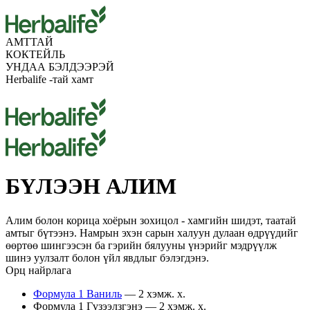
АМТТАЙ
КОКТЕЙЛЬ
УНДАА БЭЛДЭЭРЭЙ
Herbalife -тай хамт
БҮЛЭЭН АЛИМ
Алим болон корица хоёрын зохицол - хамгийн шидэт, таатай
амтыг бүтээнэ. Намрын эхэн сарын халуун дулаан өдрүүдийг
өөртөө шингээсэн ба гэрийн бялууны үнэрийг мэдрүүлж
шинэ уулзалт болон үйл явдлыг бэлэгдэнэ.
Орц найрлага
Формула 1 Ваниль
— 2 хэмж. х.
Формула 1 Гүзээлзгэнэ — 2 хэмж. х.