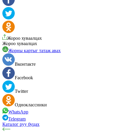
Жороо хуваалцах
Жороо хуваалцах
Жорны картыг татаж авах
Вконтакте
Facebook
Twitter
Одноклассники
WhatsApp
Telegram
Каталог руу буцах