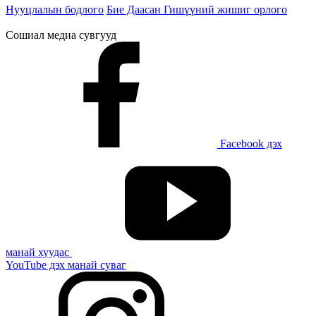
Нууцлалын бодлого
Бие Даасан Гишүүний жишиг орлого
Сошиал медиа сувгууд
Facebook дэх
манай хуудас
YouTube дэх манай суваг