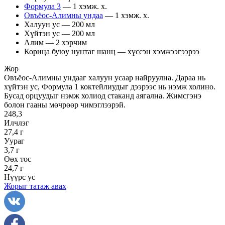
Формула 3
— 1 хэмж. х.
Овъёос-Алимны ундаа
— 1 хэмж. х.
Халуун ус — 200 мл
Хүйтэн ус — 200 мл
Алим — 2 хэрчим
Корица буюу нунтаг шанц — хүссэн хэмжээгээрээ
Жор
Овъёос-Алимны ундааг халуун усаар найруулна. Дараа нь
хүйтэн ус, Формула 1 коктейлиудыг дээрээс нь нэмж холино.
Бусад орцуудыг нэмж холиод стаканд аягална. Жимсгэнэ
болон гааны мөчрөөр чимэглээрэй.
248,3
Илчлэг
27,4 г
Уураг
3,7 г
Өөх тос
24,7 г
Нүүрс ус
Жорыг татаж авах