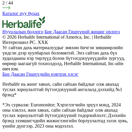
2
/
44
Каталог руу буцах
Нууцлалын бодлого
Бие Даасан Гишүүний жишиг орлого
© 2026 Herbalife International of America, Inc. | Herbalife
Интернэшнл РС. ХХК
Уг сайтан дахь материалуудыг зөвхөн бичгэн зөвшөөрлийн
үндсэн дээр хуулбарлах боломжтой. Энэ сайтан дахь бүх
худалдааны нэр төрлүүд болон бүтээгдэхүүнүүдийн зургууд,
өөрөөр заагаагүй тохиолдолд, Herbalife International, Inc-ийн
өмч юм.
Бие Даасан Гишүүдийн нэвтрэх хэсэг
Herbalife нь жинг хянах, сайн сайхан байдлыг олж авахад
туслах зориулалттай бүтээгдэхүүний ангилалд дэлхийд №1
брэнд*
*Эх сурвалж: Euromonitor; Хэрэглэгчийн эрүүл мэнд, 2024
оны хэвлэл, жин хянах, сайн сайхан байдлыг олж авахад
туслах зориулалттай бүтээгдэхүүний тодорхойлолт; Дэлхийн
брэнд эзэмшигчдийн жижиглэнгийн борлуулалтад эзлэх хувь,
үнийн дүнгээр, 2023 оны мэдээлэл.