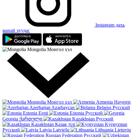
Instagram дахь
манай хуудас
Mongolia
Монгол хэл
Mongolia
Монгол хэл
Armenia
Hayeren
Azerbaijan
Azərbaycan
Belarus
Русский
Estonia
Eesti
Estonia
Русский
Georgia
ქართული
Kazakhstan
Русский
Kazakhstan
Қазақ тілі
Kyrgyzstan
Русский
Latvia
Latviešu
Lithuania
Lietuvių
Russian Federation
Русский