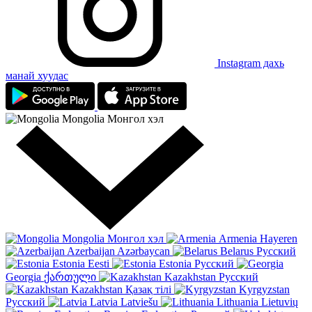
Instagram дахь
манай хуудас
Mongolia
Монгол хэл
Mongolia
Монгол хэл
Armenia
Hayeren
Azerbaijan
Azərbaycan
Belarus
Русский
Estonia
Eesti
Estonia
Русский
Georgia
ქართული
Kazakhstan
Русский
Kazakhstan
Қазақ тілі
Kyrgyzstan
Русский
Latvia
Latviešu
Lithuania
Lietuvių