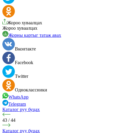
Жороо хуваалцах
Жороо хуваалцах
Жорны картыг татаж авах
Вконтакте
Facebook
Twitter
Одноклассники
WhatsApp
Telegram
Каталог руу буцах
43
/
44
Каталог руу буцах