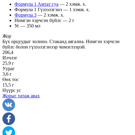
Формула 1 Амтат гуа
— 2 хэмж. х.
Формула 1 Гүзээлзгэнэ — 1 хэмж. х.
Формула 3
— 2 хэмж. х.
Нимгэн хэрчсэн бүйлс — 2 г
Ус — 350 мл
Жор
Бүх орцуудыг холино. Стаканд аягална. Нимгэн хэрчсэн
бүйлс болон гүзээлзгэнээр чимэглээрэй.
206,4
Илчлэг
25,9 г
Уураг
3,6 г
Өөх тос
15,5 г
Нүүрс ус
Жорыг татаж авах