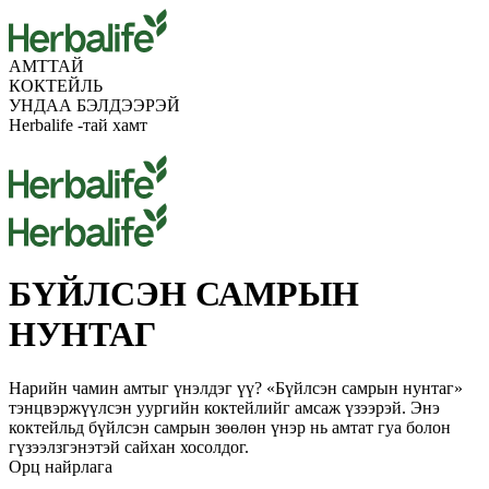
АМТТАЙ
КОКТЕЙЛЬ
УНДАА БЭЛДЭЭРЭЙ
Herbalife -тай хамт
БҮЙЛСЭН САМРЫН
НУНТАГ
Нарийн чамин амтыг үнэлдэг үү? «Бүйлсэн самрын нунтаг»
тэнцвэржүүлсэн уургийн коктейлийг амсаж үзээрэй. Энэ
коктейльд бүйлсэн самрын зөөлөн үнэр нь амтат гуа болон
гүзээлзгэнэтэй сайхан хосолдог.
Орц найрлага