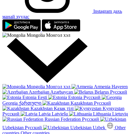
Instagram дахь
манай хуудас
Mongolia
Монгол хэл
Mongolia
Монгол хэл
Armenia
Hayeren
Azerbaijan
Azərbaycan
Belarus
Русский
Estonia
Eesti
Estonia
Русский
Georgia
ქართული
Kazakhstan
Русский
Kazakhstan
Қазақ тілі
Kyrgyzstan
Русский
Latvia
Latviešu
Lithuania
Lietuvių
Russian Federation
Русский
Uzbekistan
Русский
Uzbekistan
Uzbek
Other
countries
Other countries