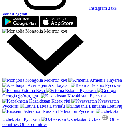
Instagram дахь
манай хуудас
Mongolia
Монгол хэл
Mongolia
Монгол хэл
Armenia
Hayeren
Azerbaijan
Azərbaycan
Belarus
Русский
Estonia
Eesti
Estonia
Русский
Georgia
ქართული
Kazakhstan
Русский
Kazakhstan
Қазақ тілі
Kyrgyzstan
Русский
Latvia
Latviešu
Lithuania
Lietuvių
Russian Federation
Русский
Uzbekistan
Русский
Uzbekistan
Uzbek
Other
countries
Other countries