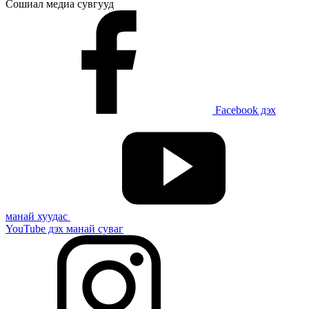
Сошиал медиа сувгууд
Facebook дэх
манай хуудас
YouTube дэх манай суваг