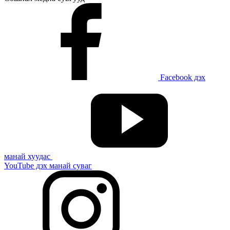
Facebook дэх
манай хуудас
YouTube дэх манай суваг