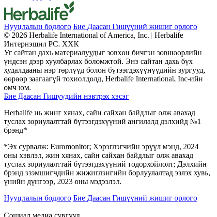
Нууцлалын бодлого
Бие Даасан Гишүүний жишиг орлого
© 2026 Herbalife International of America, Inc. | Herbalife
Интернэшнл РС. ХХК
Уг сайтан дахь материалуудыг зөвхөн бичгэн зөвшөөрлийн
үндсэн дээр хуулбарлах боломжтой. Энэ сайтан дахь бүх
худалдааны нэр төрлүүд болон бүтээгдэхүүнүүдийн зургууд,
өөрөөр заагаагүй тохиолдолд, Herbalife International, Inc-ийн
өмч юм.
Бие Даасан Гишүүдийн нэвтрэх хэсэг
Herbalife нь жинг хянах, сайн сайхан байдлыг олж авахад
туслах зориулалттай бүтээгдэхүүний ангилалд дэлхийд №1
брэнд*
*Эх сурвалж: Euromonitor; Хэрэглэгчийн эрүүл мэнд, 2024
оны хэвлэл, жин хянах, сайн сайхан байдлыг олж авахад
туслах зориулалттай бүтээгдэхүүний тодорхойлолт; Дэлхийн
брэнд эзэмшигчдийн жижиглэнгийн борлуулалтад эзлэх хувь,
үнийн дүнгээр, 2023 оны мэдээлэл.
Нууцлалын бодлого
Бие Даасан Гишүүний жишиг орлого
Сошиал медиа сувгууд