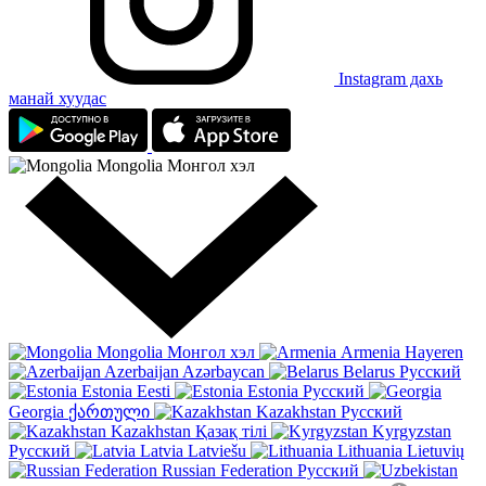
Instagram дахь
манай хуудас
Mongolia
Монгол хэл
Mongolia
Монгол хэл
Armenia
Hayeren
Azerbaijan
Azərbaycan
Belarus
Русский
Estonia
Eesti
Estonia
Русский
Georgia
ქართული
Kazakhstan
Русский
Kazakhstan
Қазақ тілі
Kyrgyzstan
Русский
Latvia
Latviešu
Lithuania
Lietuvių
Russian Federation
Русский