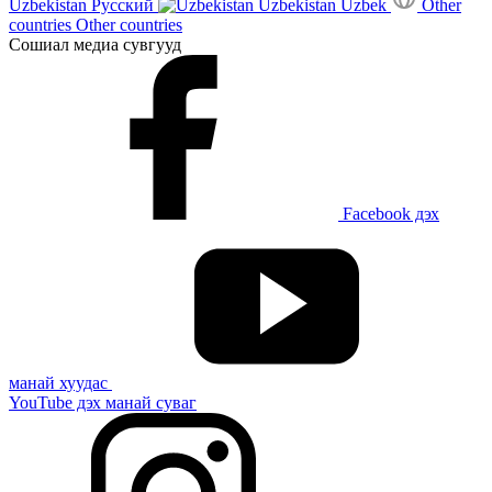
Uzbekistan
Русский
Uzbekistan
Uzbek
Other
countries
Other countries
Сошиал медиа сувгууд
Facebook дэх
манай хуудас
YouTube дэх манай суваг