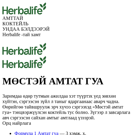
АМТТАЙ
КОКТЕЙЛЬ
УНДАА БЭЛДЭЭРЭЙ
Herbalife -тай хамт
МӨСТЭЙ АМТАТ ГУА
Заримдаа өдөр тутмын ажилдаа хэт түүртэх үед зөвхөн
хүйтэн, сэргээсэн зүйл л таныг ядаргаанаас аварч чадна.
Өөрийгөө тайвшруулж эрч хүчээ сэргээхэд «Мөстэй амтат
гуа» тэнцвэржүүлсэн коктейль тус болно. Зүгээр л завсарлага
авч сэргээсэн сайхан амтыг амтлаад үзээрэй.
Орц найрлага
Формула 1 Амтат гуа
— 3 хэмж. х.