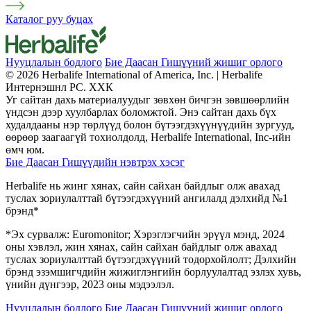
Каталог руу буцах
Нууцлалын бодлого
Бие Даасан Гишүүний жишиг орлого
© 2026 Herbalife International of America, Inc. | Herbalife
Интернэшнл РС. ХХК
Уг сайтан дахь материалуудыг зөвхөн бичгэн зөвшөөрлийн
үндсэн дээр хуулбарлах боломжтой. Энэ сайтан дахь бүх
худалдааны нэр төрлүүд болон бүтээгдэхүүнүүдийн зургууд,
өөрөөр заагаагүй тохиолдолд, Herbalife International, Inc-ийн
өмч юм.
Бие Даасан Гишүүдийн нэвтрэх хэсэг
Herbalife нь жинг хянах, сайн сайхан байдлыг олж авахад
туслах зориулалттай бүтээгдэхүүний ангилалд дэлхийд №1
брэнд*
*Эх сурвалж: Euromonitor; Хэрэглэгчийн эрүүл мэнд, 2024
оны хэвлэл, жин хянах, сайн сайхан байдлыг олж авахад
туслах зориулалттай бүтээгдэхүүний тодорхойлолт; Дэлхийн
брэнд эзэмшигчдийн жижиглэнгийн борлуулалтад эзлэх хувь,
үнийн дүнгээр, 2023 оны мэдээлэл.
Нууцлалын бодлого
Бие Даасан Гишүүний жишиг орлого