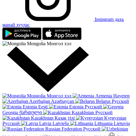
Instagram дахь
манай хуудас
Mongolia
Монгол хэл
Mongolia
Монгол хэл
Armenia
Hayeren
Azerbaijan
Azərbaycan
Belarus
Русский
Estonia
Eesti
Estonia
Русский
Georgia
ქართული
Kazakhstan
Русский
Kazakhstan
Қазақ тілі
Kyrgyzstan
Русский
Latvia
Latviešu
Lithuania
Lietuvių
Russian Federation
Русский