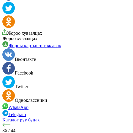
Жороо хуваалцах
Жороо хуваалцах
Жорны картыг татаж авах
Вконтакте
Facebook
Twitter
Одноклассники
WhatsApp
Telegram
Каталог руу буцах
36
/
44