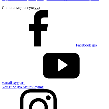
Сошиал медиа сувгууд
Facebook дэх
манай хуудас
YouTube дэх манай суваг