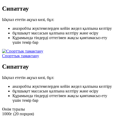
Сипаттау
Ықпал ететін ақуыз көзі, бұл:
анаэробты жүктемелерден кейін жедел қалпына келтіру
бұлшықет массасын қалпына келтіру және өсіру
Құрамында тіндерді оттегімен жақсы қамтамасыз ету
үшін темір бар
Спорттық тамақтану
Сипаттау
Ықпал ететін ақуыз көзі, бұл:
анаэробты жүктемелерден кейін жедел қалпына келтіру
бұлшықет массасын қалпына келтіру және өсіру
Құрамында тіндерді оттегімен жақсы қамтамасыз ету
үшін темір бар
Өнім туралы
1000г (20 порция)