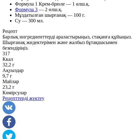
Формула 1 Крем-брюле — 1 өлш.қ.
Формула 3
— 2 өлш.қ.
Мұздатылған шырғанақ — 100 г.
Су — 300 мл.
Рецепт
Барлық ингредиенттерді араластырыңыз, стақанға құйыңыз.
Шырғанақ жидектерімен және жалбыз бұтақшасымен
безендіріңіз.
317
Ккал
32,2 г
Ақуыздар
9,7 г
Майлар
23,2 г
Көмірсулар
Рецепттерді жүктеу