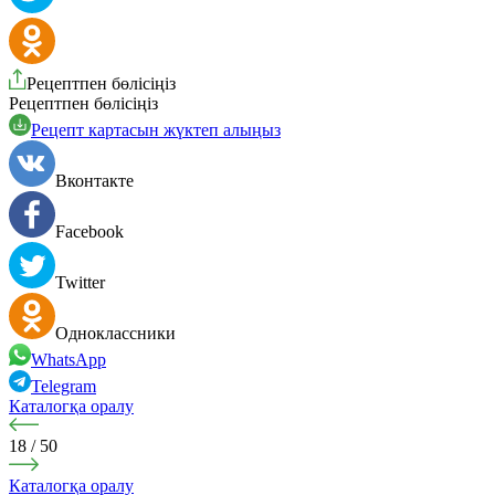
Рецептпен бөлісіңіз
Рецептпен бөлісіңіз
Рецепт картасын жүктеп алыңыз
Вконтакте
Facebook
Twitter
Одноклассники
WhatsApp
Telegram
Каталогқа оралу
18
/
50
Каталогқа оралу