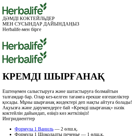
ДӘМДІ КОКТЕЙЛЬДЕР
МЕН СУСЫНДАР
ДАЙЫНДАҢЫЗ
Herbalife-мен бірге
КРЕМДІ ШЫРҒАНАҚ
Ештеңемен салыстыруға және шатастыруға болмайтын
талғамдар бар. Олар кез-келген тағамға ерекше өзгешеліктер
қосады. Мұны шырғанақ жидектері деп нақты айтуға болады!
Ақуызға және дәрумендерге бай «Кремді шырғанақ» нәзік
коктейлін дайындап, өзіңіз көз жеткізіңіз!
Ингридиенттер
Формула 1 Ваниль
— 2 өлш.қ.
Формула 1 Шоколадты печенье — 1 өлш.қ.