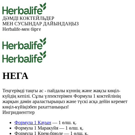
ДӘМДІ КОКТЕЙЛЬДЕР
МЕН СУСЫНДАР
ДАЙЫНДАҢЫЗ
Herbalife-мен бірге
НЕГА
Теңгерімді таңғы ас - пайдалы күннің және жақсы көңіл-
күйдің кепілі. Сұлы үлпектерімен Формула 1 коктейлінің
жарқын дәмін араластырыңыз және түскі асқа дейін керемет
көңіл-күйіңізбен рахаттаныңыз!
Ингридиенттер
Формула 1 Қауын
— 1 өлш. қ.
Формула 1 Маракуйя — 1 өлш. қ.
Формула 1 Крем-брюле — 1 өлш. қ.