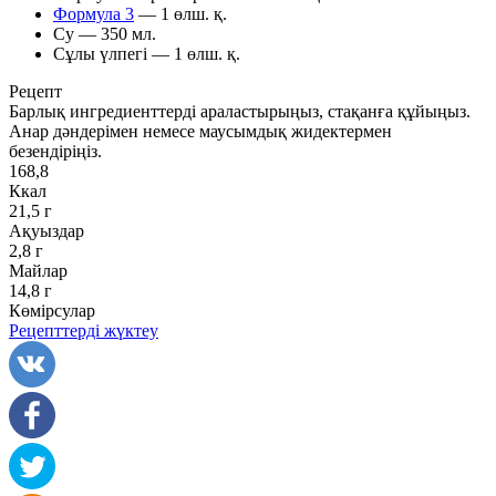
Формула 3
— 1 өлш. қ.
Су — 350 мл.
Сұлы үлпегі — 1 өлш. қ.
Рецепт
Барлық ингредиенттерді араластырыңыз, стақанға құйыңыз.
Анар дәндерімен немесе маусымдық жидектермен
безендіріңіз.
168,8
Ккал
21,5 г
Ақуыздар
2,8 г
Майлар
14,8 г
Көмірсулар
Рецепттерді жүктеу