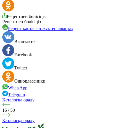
Рецептпен бөлісіңіз
Рецептпен бөлісіңіз
Рецепт картасын жүктеп алыңыз
Вконтакте
Facebook
Twitter
Одноклассники
WhatsApp
Telegram
Каталогқа оралу
16
/
50
Каталогқа оралу