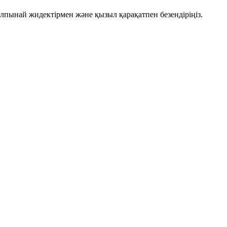
лпынай жидектірмен және қызыл қарақатпен безендіріңіз.