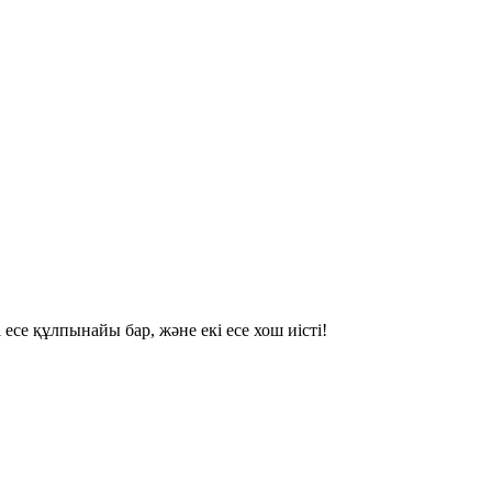
се құлпынайы бар, және екі есе хош иісті!