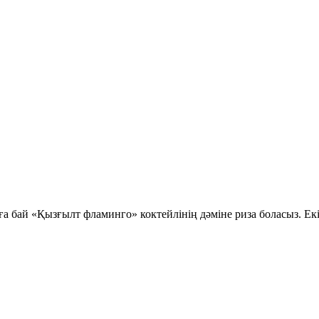
 бай «Қызғылт фламинго» коктейлінің дәміне риза боласыз. Екі е