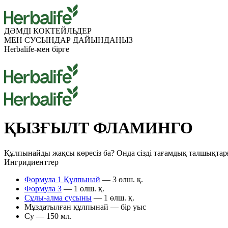
ДӘМДІ КОКТЕЙЛЬДЕР
МЕН СУСЫНДАР
ДАЙЫНДАҢЫЗ
Herbalife-мен бірге
ҚЫЗҒЫЛТ ФЛАМИНГО
Құлпынайды жақсы көресіз ба? Онда сізді тағамдық талшықтарға
Ингридиенттер
Формула 1 Құлпынай
— 3 өлш. қ.
Формула 3
— 1 өлш. қ.
Сұлы-алма сусыны
— 1 өлш. қ.
Мұздатылған құлпынай — бір уыс
Су — 150 мл.