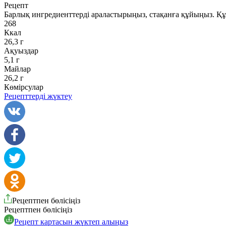
Рецепт
Барлық ингредиенттерді араластырыңыз, стақанға құйыңыз. Құ
268
Ккал
26,3 г
Ақуыздар
5,1 г
Майлар
26,2 г
Көмірсулар
Рецепттерді жүктеу
Рецептпен бөлісіңіз
Рецептпен бөлісіңіз
Рецепт картасын жүктеп алыңыз