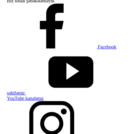
Biz sosial şəbəkələrdəyik
Facebook
səhifəmiz
YouTube kanalımız