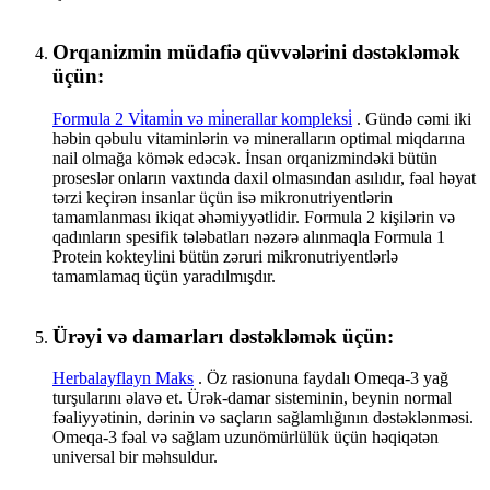
Orqanizmin müdafiə qüvvələrini dəstəkləmək
üçün:
Formula 2 Vi̇tami̇n və mi̇nerallar kompleksi̇
. Gündə cəmi iki
həbin qəbulu vitaminlərin və mineralların optimal miqdarına
nail olmağa kömək edəcək. İnsan orqanizmindəki bütün
proseslər onların vaxtında daxil olmasından asılıdır, fəal həyat
tərzi keçirən insanlar üçün isə mikronutriyentlərin
tamamlanması ikiqat əhəmiyyətlidir. Formula 2 kişilərin və
qadınların spesifik tələbatları nəzərə alınmaqla Formula 1
Protein kokteylini bütün zəruri mikronutriyentlərlə
tamamlamaq üçün yaradılmışdır.
Ürəyi və damarları dəstəkləmək üçün:
Herbalayflayn Maks
. Öz rasionuna faydalı Omeqa-3 yağ
turşularını əlavə et. Ürək-damar sisteminin, beynin normal
fəaliyyətinin, dərinin və saçların sağlamlığının dəstəklənməsi.
Omeqa-3 fəal və sağlam uzunömürlülük üçün həqiqətən
universal bir məhsuldur.