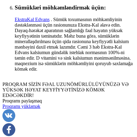
Sümükləri möhkəmləndirmək üçün:
EkstraKal Edvans
. Sümük toxumasının möhkəmliyinin
dəstəklənməsi üçün rasionunuza Ekstra-Kal əlavə edin.
Dayaq-hərəkət aparatının sağlamlığı fəal həyatın yüksək
keyfiyyətinin təminatıdır. Məhz buna görə, sümüklərin
minerallaşdırılması üçün qida rasionuna keyfiyyətli kalsium
mənbəyini daxil etmək lazımdır. Cəmi 3 həb Ekstra-Kal
Edvans kalsiumun gündəlik istehlak normasının 100%-ni
təmin edir. D vitamini və sink kalsiumun mənimsənilməsinə,
maqnezium isə sümüklərin möhkəmliyini qoruyub saxlamağa
kömək edir.
PROQRAM SİZİN FƏAL UZUNÖMÜRLÜLÜYÜNÜZƏ VƏ
YÜKSƏK HƏYAT KEYFİYYƏTİNİZƏ KÖMƏK
EDƏCƏKDİR!
Proqramı paylaşmaq
Proqramı yükləmək