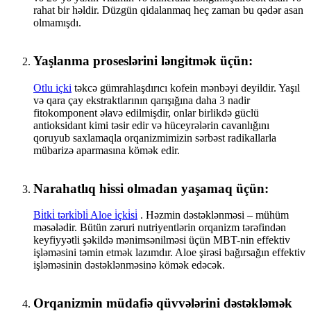
rahat bir həldir. Düzgün qidalanmaq heç zaman bu qədər asan
olmamışdı.
Yaşlanma proseslərini ləngitmək üçün:
Otlu içki
təkcə gümrahlaşdırıcı kofein mənbəyi deyildir. Yaşıl
və qara çay ekstraktlarının qarışığına daha 3 nadir
fitokomponent əlavə edilmişdir, onlar birlikdə güclü
antioksidant kimi təsir edir və hüceyrələrin cavanlığını
qoruyub saxlamaqla orqanizmimizin sərbəst radikallarla
mübarizə aparmasına kömək edir.
Narahatlıq hissi olmadan yaşamaq üçün:
Bi̇tki̇ tərki̇bli̇ Aloe i̇çki̇si̇
. Həzmin dəstəklənməsi – mühüm
məsələdir. Bütün zəruri nutriyentlərin orqanizm tərəfindən
keyfiyyətli şəkildə mənimsənilməsi üçün MBT-nin effektiv
işləməsini təmin etmək lazımdır. Aloe şirəsi bağırsağın effektiv
işləməsinin dəstəklənməsinə kömək edəcək.
Orqanizmin müdafiə qüvvələrini dəstəkləmək