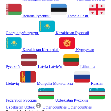
Belarus
Русский
Estonia
Eesti
Georgia
ქართული
Kazakhstan
Русский
Kazakhstan
Қазақ тілі
Kyrgyzstan
Русский
Latvia
Latviešu
Lithuania
Lietuvių
Mongolia
Монгол хэл
Russian
Federation
Русский
Uzbekistan
Русский
Uzbekistan
Uzbek
Other countries
Other countries