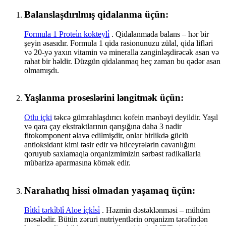
Balanslaşdırılmış qidalanma üçün:
Formula 1 Protei̇n kokteyli̇
. Qidalanmada balans – hər bir
şeyin əsasıdır. Formula 1 qida rasionunuzu zülal, qida lifləri
və 20-yə yaxın vitamin və mineralla zənginləşdirəcək asan və
rahat bir həldir. Düzgün qidalanmaq heç zaman bu qədər asan
olmamışdı.
Yaşlanma proseslərini ləngitmək üçün:
Otlu içki
təkcə gümrahlaşdırıcı kofein mənbəyi deyildir. Yaşıl
və qara çay ekstraktlarının qarışığına daha 3 nadir
fitokomponent əlavə edilmişdir, onlar birlikdə güclü
antioksidant kimi təsir edir və hüceyrələrin cavanlığını
qoruyub saxlamaqla orqanizmimizin sərbəst radikallarla
mübarizə aparmasına kömək edir.
Narahatlıq hissi olmadan yaşamaq üçün:
Bi̇tki̇ tərki̇bli̇ Aloe i̇çki̇si̇
. Həzmin dəstəklənməsi – mühüm
məsələdir. Bütün zəruri nutriyentlərin orqanizm tərəfindən