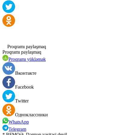
Proqramı paylaşmaq
Proqramı paylaşmaq
Proqramı yükləmək
Вконтакте
Facebook
Twitter
Одноклассники
WhatsApp
Telegram
* BFMQƏ. Dərman vasitəsi deyil.