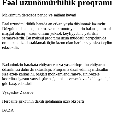
Fəal uzunömürlülük proqramı
Maksimum dərəcədə parlaq və sağlam həyat!
Fəal uzunömürlülük barədə ən erkən yaşda düşünmək lazımdır.
Düzgün qidalanma, makro- və mikronutriyentlərin balansı, idmanla
məşğul olmaq – uzun ömrün yüksək keyfiyyətinə yatırılan
sərmayələrdir. Bu məhsul proqramı uzun müddətli perspektivdə
orqanizminizi dəstəkləmək üçün lazım olan hər bir şeyi sizə təqdim
edəcəkdir.
Bədənimizin hərəkətə ehtiyacı var və yaş artdıqca bu ehtiyacın
ödənilməsi daha da aktuallaşır. Proqrama daxil edilmiş məhsullar
sizə əzələ karkasını, bağları möhkəmləndirməyə, sinir-əzələ
koordinasiyasını yaxşılaşdırmağa imkan verəcək və fəal həyat üçün
güc bəxş edəcəkdir.
Vyaçeslav Zaxarov
Herbalife şirkətinin daxili qidalanma üzrə əksperti
BAZA