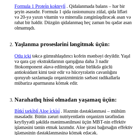
Formula 1 Protei̇n kokteyli̇
. Qidalanmada balans – hər bir
şeyin əsasıdır. Formula 1 qida rasionunuzu zülal, qida lifləri
və 20-yə yaxın vitamin və mineralla zənginləşdirəcək asan və
rahat bir həldir. Düzgün qidalanmaq heç zaman bu qədər asan
olmamışdı.
Yaşlanma proseslərini ləngitmək üçün:
Otlu içki
təkcə gümrahlaşdırıcı kofein mənbəyi deyildir. Yaşıl
və qara çay ekstraktlarının qarışığına daha 3 nadir
fitokomponent əlavə edilmişdir, onlar birlikdə güclü
antioksidant kimi təsir edir və hüceyrələrin cavanlığını
qoruyub saxlamaqla orqanizmimizin sərbəst radikallarla
mübarizə aparmasına kömək edir.
Narahatlıq hissi olmadan yaşamaq üçün:
Bi̇tki̇ tərki̇bli̇ Aloe i̇çki̇si̇
. Həzmin dəstəklənməsi – mühüm
məsələdir. Bütün zəruri nutriyentlərin orqanizm tərəfindən
keyfiyyətli şəkildə mənimsənilməsi üçün MBT-nin effektiv
işləməsini təmin etmək lazımdır. Aloe şirəsi bağırsağın effektiv
işləməsinin dəstəklənməsinə kömək edəcək.