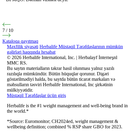
7
/
10
Kataloqa qayıtmaq
Məxfilik siyasəti
Herbalife Müstəqil Tərəfdaşlarının mümkün
gəlirləri haqqında hesabat
© 2026 Herbalife International, Inc. | Herbalayf İnterneşnl
MMC RS.
Bu saytın materialların təkrar hasil olunması yalnız yazılı
razılıqla mümkündür. Bütün hüquqlar qorunur. Digəri
göstərilmədiyi halda, bu saytda bütün ticarət markaları və
məhsulların təsviri Herbalife International, Inc şirkətinin
mülkiyyətidir.
Müstəqil Tərəfdaşlar üçün giriş
Herbalife is the #1 weight management and well-being brand in
the world.*
*Source: Euromonitor; CH2024ed, weight management &
wellbeing definition; combined % RSP share GBO for 2023.