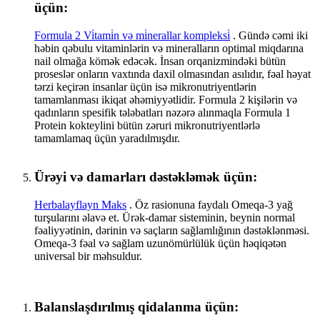
üçün:
Formula 2 Vi̇tami̇n və mi̇nerallar kompleksi̇
. Gündə cəmi iki
həbin qəbulu vitaminlərin və mineralların optimal miqdarına
nail olmağa kömək edəcək. İnsan orqanizmindəki bütün
proseslər onların vaxtında daxil olmasından asılıdır, fəal həyat
tərzi keçirən insanlar üçün isə mikronutriyentlərin
tamamlanması ikiqat əhəmiyyətlidir. Formula 2 kişilərin və
qadınların spesifik tələbatları nəzərə alınmaqla Formula 1
Protein kokteylini bütün zəruri mikronutriyentlərlə
tamamlamaq üçün yaradılmışdır.
Ürəyi və damarları dəstəkləmək üçün:
Herbalayflayn Maks
. Öz rasionuna faydalı Omeqa-3 yağ
turşularını əlavə et. Ürək-damar sisteminin, beynin normal
fəaliyyətinin, dərinin və saçların sağlamlığının dəstəklənməsi.
Omeqa-3 fəal və sağlam uzunömürlülük üçün həqiqətən
universal bir məhsuldur.
Balanslaşdırılmış qidalanma üçün: