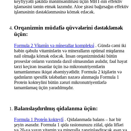
keyfiyyətli şəkildə mənimsənilməsi üçün MBT-nin effektiv
işləməsini təmin etmək lazımdır. Aloe şirəsi bağırsağın effektiv
işləməsinin dəstəklənməsinə kömək edəcək.
Orqanizmin müdafiə qüvvələrini dəstəkləmək
üçün:
Formula 2 Vi̇tami̇n və mi̇nerallar kompleksi̇
. Gündə cəmi iki
həbin qəbulu vitaminlərin və mineralların optimal miqdarına
nail olmağa kömək edəcək. İnsan orqanizmindəki bütün
proseslər onların vaxtında daxil olmasından asılıdır, fəal həyat
tərzi keçirən insanlar üçün isə mikronutriyentlərin
tamamlanması ikiqat əhəmiyyətlidir. Formula 2 kişilərin və
qadınların spesifik tələbatları nəzərə alınmaqla Formula 1
Protein kokteylini bütün zəruri mikronutriyentlərlə
tamamlamaq üçün yaradılmışdır.
Balanslaşdırılmış qidalanma üçün:
Formula 1 Protei̇n kokteyli̇
. Qidalanmada balans – hər bir
şeyin əsasıdır. Formula 1 qida rasionunuzu zülal, qida lifləri
və 20-yə yaxın vitamin və mineralla zənginləşdirəcək asan və