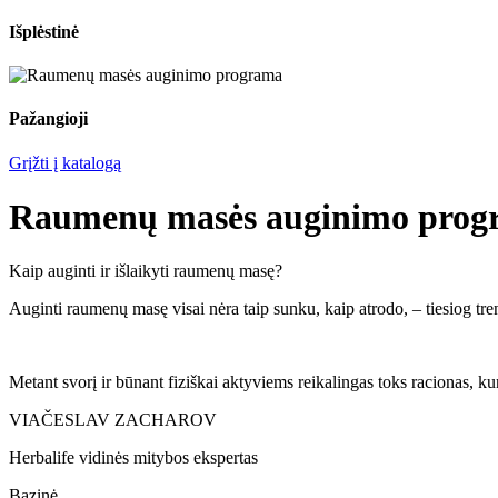
Išplėstinė
Pažangioji
Grįžti į katalogą
Raumenų masės auginimo prog
Kaip auginti ir išlaikyti raumenų masę?
Auginti raumenų masę visai nėra taip sunku, kaip atrodo, – tiesiog tre
Metant svorį ir būnant fiziškai aktyviems reikalingas toks racionas, k
VIAČESLAV ZACHAROV
Herbalife vidinės mitybos ekspertas
Bazinė