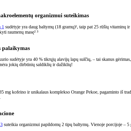
makroelementų organizmui suteikimas
a 1
sudėtyje yra daug baltymų (18 gramų)¹, taip pat 25 rūšių vitaminų ir 
ikyti raumenų masę² ³
s palaikymas
kurio sudėtyje yra 40 % tikrųjų alavijų lapų sulčių, – tai skanus gėrima
ėra jokių dirbtinių saldiklių ir dažiklių!
85 mg kofeino ir unikalaus komplekso Orange Pekoe, pagaminto iš tradici
.
acione
 3
suteikia organizmui papildomų 2 tipų baltymų. Vienoje porcijoje – 5 