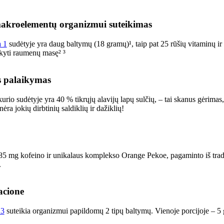
makroelementų organizmui suteikimas
a 1
sudėtyje yra daug baltymų (18 gramų)¹, taip pat 25 rūšių vitaminų ir 
ikyti raumenų masę² ³
s palaikymas
kurio sudėtyje yra 40 % tikrųjų alavijų lapų sulčių, – tai skanus gėrima
ėra jokių dirbtinių saldiklių ir dažiklių!
85 mg kofeino ir unikalaus komplekso Orange Pekoe, pagaminto iš tradici
.
acione
 3
suteikia organizmui papildomų 2 tipų baltymų. Vienoje porcijoje – 5 