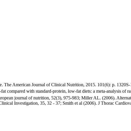
nce. The American Journal of Clinical Nutrition, 2015. 101(6): p. 1320S
w-fat compared with standard-protein, low-fat diets: a meta-analysis of 
uropean journal of nutrition, 52(3), 975-983; Miller AL. (2006). Alterna
inical Investigation, 35, 32 - 37; Smith et al (2006). J Thorac Cardiov