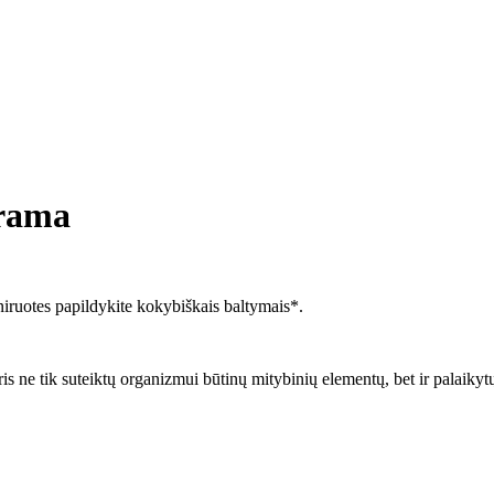
rama
niruotes papildykite kokybiškais baltymais*.
uris ne tik suteiktų organizmui būtinų mitybinių elementų, bet ir palaik