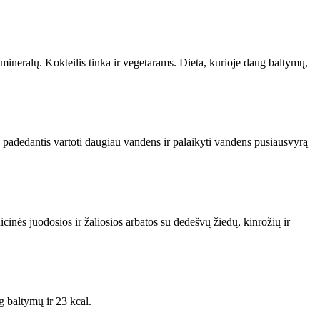
mineralų. Kokteilis tinka ir vegetarams. Dieta, kurioje daug baltymų,
s, padedantis vartoti daugiau vandens ir palaikyti vandens pusiausvyrą
nės juodosios ir žaliosios arbatos su dedešvų žiedų, kinrožių ir
g baltymų ir 23 kcal.