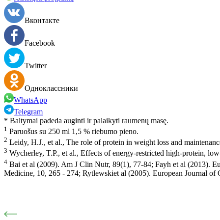
Вконтакте
Facebook
Twitter
Одноклассники
WhatsApp
Telegram
* Baltymai padeda auginti ir palaikyti raumenų masę.
1
Paruošus su 250 ml 1,5 % riebumo pieno.
2
Leidy, H.J., et al., The role of protein in weight loss and maintena
3
Wycherley, T.P., et al., Effects of energy-restricted high-protein, lo
4
Bai et al (2009). Am J Clin Nutr, 89(1), 77-84; Fayh et al (2013). E
Medicine, 10, 265 - 274; Rytlewskiet al (2005). European Journal of Cl