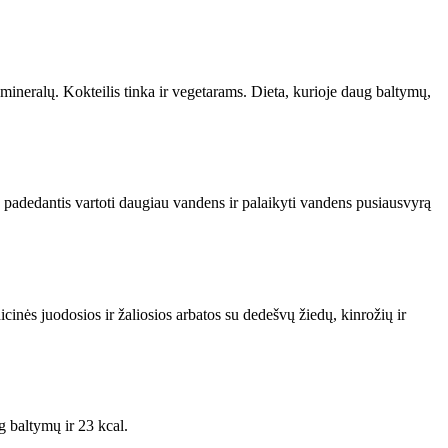
mineralų. Kokteilis tinka ir vegetarams. Dieta, kurioje daug baltymų,
s, padedantis vartoti daugiau vandens ir palaikyti vandens pusiausvyrą
nės juodosios ir žaliosios arbatos su dedešvų žiedų, kinrožių ir
g baltymų ir 23 kcal.