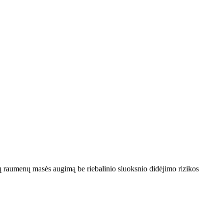
ytų raumenų masės augimą be riebalinio sluoksnio didėjimo rizikos
I