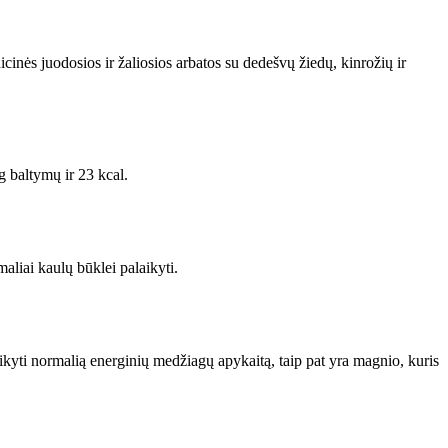
nės juodosios ir žaliosios arbatos su dedešvų žiedų, kinrožių ir
g baltymų ir 23 kcal.
aliai kaulų būklei palaikyti.
kyti normalią energinių medžiagų apykaitą, taip pat yra magnio, kuris