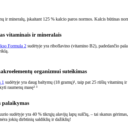
ų ir mineralų, įskaitant 125 % kalcio paros normos. Kalcis būtinas norm
 vitaminais ir mineralais
ekso Formula 2
sudėtyje yra riboflavino (vitamino B2), padedančio palai
iklą.
makroelementų organizmui suteikimas
a 1
sudėtyje yra daug baltymų (18 gramų)¹, taip pat 25 rūšių vitaminų ir 
ikyti raumenų masę² ³
s palaikymas
kurio sudėtyje yra 40 % tikrųjų alavijų lapų sulčių, – tai skanus gėrima
ėra jokių dirbtinių saldiklių ir dažiklių!