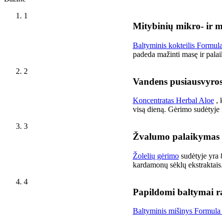
1
Mitybinių mikro- ir 
Baltyminis kokteilis Formul
padeda mažinti masę ir pala
2
Vandens pusiausvyro
Koncentratas Herbal Aloe
, 
visą dieną. Gėrimo sudėtyje n
3
Žvalumo palaikymas
Žolelių gėrimo
sudėtyje yra 
kardamonų sėklų ekstraktais
4
Papildomi baltymai r
Baltyminis mišinys Formula