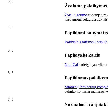
3
Žvalumo palaikymas
Žolelių gėrimo
sudėtyje yra 
kardamonų sėklų ekstraktais
4
Papildomi baltymai r
Baltyminis mišinys Formula
5
Papildykite kalciu
Xtra-Cal
sudėtyje yra vitamin
6
Papildomas palaikymas
Vitaminų ir mineralų kompl
palaiko normalią raumenų ve
7
Normalios kraujotako