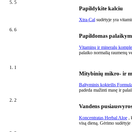
5
Papildykite kalciu
Xtra-Cal
sudėtyje yra vitamin
6
Papildomas palaikymas
Vitaminų ir mineralų kompl
palaiko normalią raumenų ve
1
Mitybinių mikro- ir 
Baltyminis kokteilis Formul
padeda mažinti masę ir pala
2
Vandens pusiausvyro
Koncentratas Herbal Aloe
, 
visą dieną. Gėrimo sudėtyje n