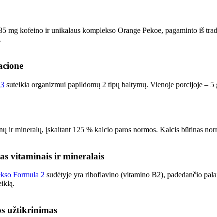
85 mg kofeino ir unikalaus komplekso Orange Pekoe, pagaminto iš tradici
.
acione
 3
suteikia organizmui papildomų 2 tipų baltymų. Vienoje porcijoje – 5 
ų ir mineralų, įskaitant 125 % kalcio paros normos. Kalcis būtinas norm
 vitaminais ir mineralais
ekso Formula 2
sudėtyje yra riboflavino (vitamino B2), padedančio palai
iklą.
s užtikrinimas