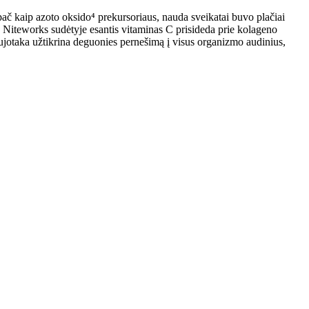
pač kaip azoto oksido⁴ prekursoriaus, nauda sveikatai buvo plačiai
. Niteworks sudėtyje esantis vitaminas C prisideda prie kolageno
aujotaka užtikrina deguonies pernešimą į visus organizmo audinius,