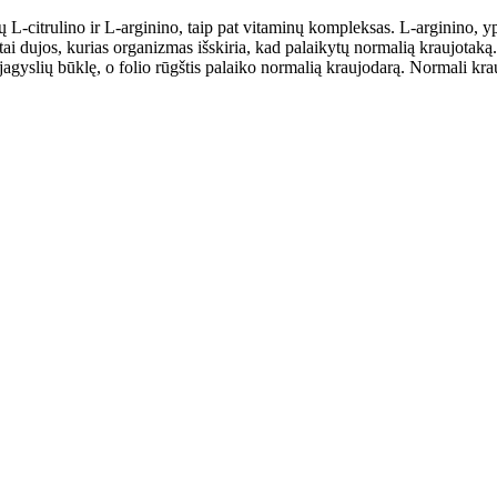
 L-citrulino ir L-arginino, taip pat vitaminų kompleksas. L-arginino, y
tai dujos, kurias organizmas išskiria, kad palaikytų normalią kraujotaką
jagyslių būklę, o folio rūgštis palaiko normalią kraujodarą. Normali kr