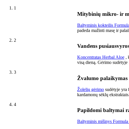
1
Mitybinių mikro- ir 
Baltyminis kokteilis Formul
padeda mažinti masę ir pala
2
Vandens pusiausvyro
Koncentratas Herbal Aloe
, 
visą dieną. Gėrimo sudėtyje n
3
Žvalumo palaikymas
Žolelių gėrimo
sudėtyje yra 
kardamonų sėklų ekstraktais
4
Papildomi baltymai r
Baltyminis mišinys Formula