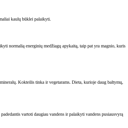
aliai kaulų būklei palaikyti.
kyti normalią energinių medžiagų apykaitą, taip pat yra magnio, kuris
mineralų. Kokteilis tinka ir vegetarams. Dieta, kurioje daug baltymų,
s, padedantis vartoti daugiau vandens ir palaikyti vandens pusiausvyrą