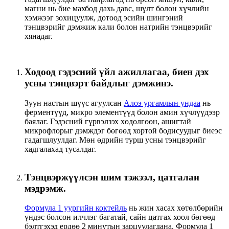
магни нь бие махбод дахь давс, шүлт болон хүчлийн
хэмжээг зохицуулж, дотоод эсийн шингэний
тэнцвэрийг дэмжиж кали болон натрийн тэнцвэрийг
хянадаг.
Ходоод гэдэсний үйл ажиллагаа, биен дэх
усны тэнцвэрт байдлыг дэмжинэ.
Зуун настын шүүс агуулсан
Алоэ ургамлын ундаа
нь
ферментүүд, микро элементүүд болон амин хүчлүүдээр
баялаг. Гэдэсний гүрвэлзэх хөдөлгөөн, ашигтай
микрофлорыг дэмждэг бөгөөд хортой бодисуудыг биеэс
гадагшлуулдаг. Мөн өдрийн турш усны тэнцвэрийг
хадгалахад тусалдаг.
Тэнцвэржүүлсэн шим тэжээл, цатгалан
мэдрэмж.
Формула 1 уургийн коктейль
нь жин хасах хөтөлбөрийн
үндэс болсон илчлэг багатай, сайн цатгах хоол бөгөөд
бэлтгэхэд ердөө 2 минутын зарцуулагдана. Формула 1