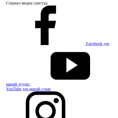
Сошиал медиа сувгууд
Facebook дэх
манай хуудас
YouTube дэх манай суваг