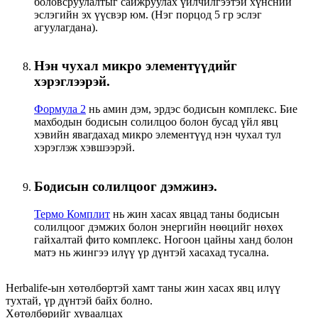
боловсруулалтыг сайжруулах үйлчилгээтэй хүнсний
эслэгийн эх үүсвэр юм. (Нэг порцод 5 гр эслэг
агуулагдана).
Нэн чухал микро элементүүдийг
хэрэглээрэй.
Формула 2
нь амин дэм, эрдэс бодисын комплекс. Бие
махбодын бодисын солилцоо болон бусад үйл явц
хэвийн явагдахад микро элементүүд нэн чухал тул
хэрэглэж хэвшээрэй.
Бодисын солилцоог дэмжинэ.
Термо Комплит
нь жин хасах явцад таны бодисын
солилцоог дэмжих болон энергийн нөөцийг нөхөх
гайхалтай фито комплекс. Ногоон цайны ханд болон
матэ нь жингээ илүү үр дүнтэй хасахад тусална.
Herbalife-ын хөтөлбөртэй хамт таны жин хасах явц илүү
тухтай, үр дүнтэй байх болно.
Хөтөлбөрийг хуваалцах