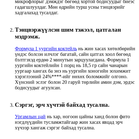
микрофлорыг дэмждэг бөгөөд хортой бодисуудыг биеэс
гадагшлуулдаг. Мөн өдрийн турш усны тэнцвэрийг
хадгалахад тусалдаг.
Тэнцвэржүүлсэн шим тэжээл, цатгалан
мэдрэмж.
Формула 1 уургийн коктейль
нь жин хасах хөтөлбөрийн
үндэс болсон илчлэг багатай, сайн цатгах хоол бөгөөд
бэлтгэхэд ердөө 2 минутын зарцуулагдана. Формула 1
уургийн коктейлийн 1 порц нь 18,5 гр сайн чанарын
уургаар хангах ба энэ нь уургийн хоногийн зохимжит
хэрэглээний 24%****-ийг нөхөх боломжийг олгоно.
Хүнсний эслэг болон 20 гаруй төрлийн амин дэм, эрдэс
бодисуудыг агуулсан.
Сэргэг, эрч хүчтэй байхад тусална.
Ургамлын цай
нь хар, ногоон цайны ханд болон фито
нэгдлүүдийн тусламжтайгаар жин хасах явцад эрч
хүчээр хангаж сэргэг байхад тусална.