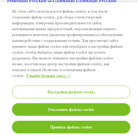
Federation
Русский
Uzbekistan
Русский
Uzbekistan
Uzbek
Other countries
Other
На этом сайте используются файлы cookie, в том числе
countries
сторонние файлы cookie, для сбора статистической
© 2026 Herbalife International of America, Inc. | Herbalife
информации, измерения производительности сайта,
Интернэшнл РС. ХХК
запоминания ваших предпочтений, персонализации нашего
Уг сайтан дахь материалуудыг зөвхөн бичгэн
рекламного контента (включая профилирование) и обеспечения
зөвшөөрлийн үндсэн дээр хуулбарлах боломжтой. Энэ
взаимодействия с социальными сетями. Для просмотра сайта
сайтан дахь бүх худалдааны нэр төрлүүд болон
примите наши файлы cookie или перейдите в настройки файлов
бүтээгдэхүүнүүдийн зургууд, өөрөөр заагаагүй
cookie, чтобы выбрать, какие файлы cookie вы хотите
тохиолдолд, Herbalife International, Inc-ийн өмч юм.
разрешить. Вы можете изменить настройки файлов cookie
позже, посетив наш центр настройки файлов cookie, как
описано в нашей Политике в отношении файлов
cookie.
Узнайте больше здесь >>
Настройки файлов cookie
Отклонить файлы cookie
Принять файлы cookie