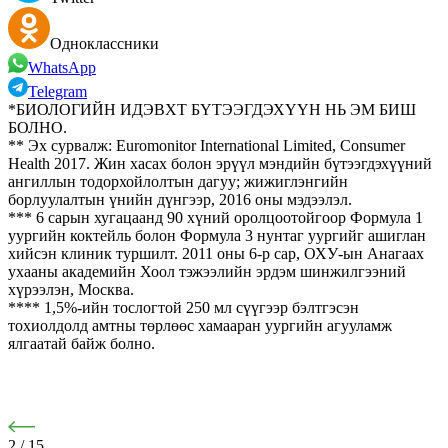
Одноклассники
WhatsApp
Telegram
*БИОЛОГИЙН ИДЭВХТ БҮТЭЭГДЭХҮҮН НЬ ЭМ БИШ
БОЛНО.
** Эх сурвалж: Euromonitor International Limited, Consumer
Health 2017. Жин хасах болон эрүүл мэндийн бүтээгдэхүүний
ангиллын тодорхойлолтын дагуу; жижиглэнгийн
борлуулалтын үнийн дүнгээр, 2016 оны мэдээлэл.
*** 6 сарын хугацаанд 90 хүний оролцоотойгоор Формула 1
уургийн коктейль болон Формула 3 нунтаг уургийг ашиглан
хийсэн клиник туршилт. 2011 оны 6-р сар, ОХУ-ын Анагаах
ухааны академийн Хоол тэжээлийн эрдэм шинжилгээний
хүрээлэн, Москва.
**** 1,5%-ийн тослогтой 250 мл сүүгээр бэлтгэсэн
тохиолдолд амтны төрлөөс хамааран уургийн агууламж
ялгаатай байж болно.
2
/
15