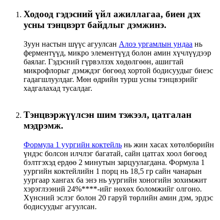
Ходоод гэдэсний үйл ажиллагаа, биен дэх
усны тэнцвэрт байдлыг дэмжинэ.
Зуун настын шүүс агуулсан
Алоэ ургамлын ундаа
нь
ферментүүд, микро элементүүд болон амин хүчлүүдээр
баялаг. Гэдэсний гүрвэлзэх хөдөлгөөн, ашигтай
микрофлорыг дэмждэг бөгөөд хортой бодисуудыг биеэс
гадагшлуулдаг. Мөн өдрийн турш усны тэнцвэрийг
хадгалахад тусалдаг.
Тэнцвэржүүлсэн шим тэжээл, цатгалан
мэдрэмж.
Формула 1 уургийн коктейль
нь жин хасах хөтөлбөрийн
үндэс болсон илчлэг багатай, сайн цатгах хоол бөгөөд
бэлтгэхэд ердөө 2 минутын зарцуулагдана. Формула 1
уургийн коктейлийн 1 порц нь 18,5 гр сайн чанарын
уургаар хангах ба энэ нь уургийн хоногийн зохимжит
хэрэглээний 24%****-ийг нөхөх боломжийг олгоно.
Хүнсний эслэг болон 20 гаруй төрлийн амин дэм, эрдэс
бодисуудыг агуулсан.