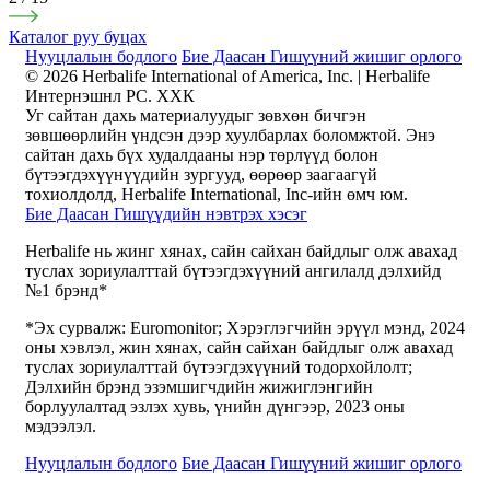
Каталог руу буцах
Нууцлалын бодлого
Бие Даасан Гишүүний жишиг орлого
© 2026 Herbalife International of America, Inc. | Herbalife
Интернэшнл РС. ХХК
Уг сайтан дахь материалуудыг зөвхөн бичгэн
зөвшөөрлийн үндсэн дээр хуулбарлах боломжтой. Энэ
сайтан дахь бүх худалдааны нэр төрлүүд болон
бүтээгдэхүүнүүдийн зургууд, өөрөөр заагаагүй
тохиолдолд, Herbalife International, Inc-ийн өмч юм.
Бие Даасан Гишүүдийн нэвтрэх хэсэг
Herbalife нь жинг хянах, сайн сайхан байдлыг олж авахад
туслах зориулалттай бүтээгдэхүүний ангилалд дэлхийд
№1 брэнд*
*Эх сурвалж: Euromonitor; Хэрэглэгчийн эрүүл мэнд, 2024
оны хэвлэл, жин хянах, сайн сайхан байдлыг олж авахад
туслах зориулалттай бүтээгдэхүүний тодорхойлолт;
Дэлхийн брэнд эзэмшигчдийн жижиглэнгийн
борлуулалтад эзлэх хувь, үнийн дүнгээр, 2023 оны
мэдээлэл.
Нууцлалын бодлого
Бие Даасан Гишүүний жишиг орлого