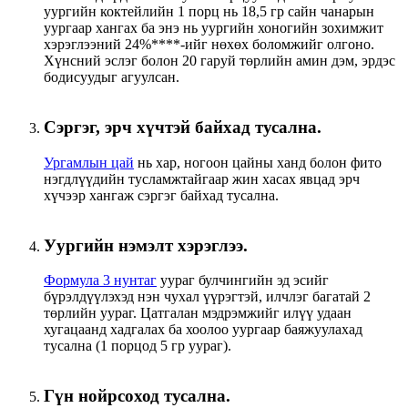
уургийн коктейлийн 1 порц нь 18,5 гр сайн чанарын
уургаар хангах ба энэ нь уургийн хоногийн зохимжит
хэрэглээний 24%****-ийг нөхөх боломжийг олгоно.
Хүнсний эслэг болон 20 гаруй төрлийн амин дэм, эрдэс
бодисуудыг агуулсан.
Сэргэг, эрч хүчтэй байхад тусална.
Ургамлын цай
нь хар, ногоон цайны ханд болон фито
нэгдлүүдийн тусламжтайгаар жин хасах явцад эрч
хүчээр хангаж сэргэг байхад тусална.
Уургийн нэмэлт хэрэглээ.
Формула 3 нунтаг
уураг булчингийн эд эсийг
бүрэлдүүлэхэд нэн чухал үүрэгтэй, илчлэг багатай 2
төрлийн уураг. Цатгалан мэдрэмжийг илүү удаан
хугацаанд хадгалах ба хоолоо уургаар баяжуулахад
тусална (1 порцод 5 гр уураг).
Гүн нойрсоход тусална.