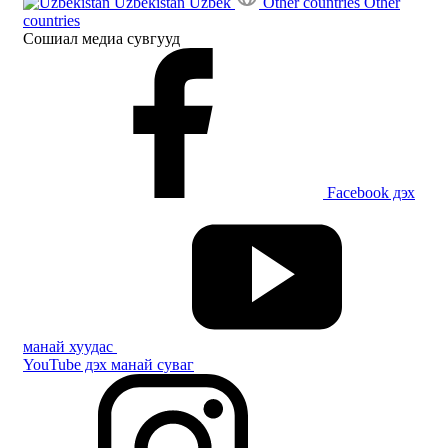
Uzbekistan
Uzbek
Other countries
Other
countries
Сошиал медиа сувгууд
Facebook дэх
манай хуудас
YouTube дэх манай суваг