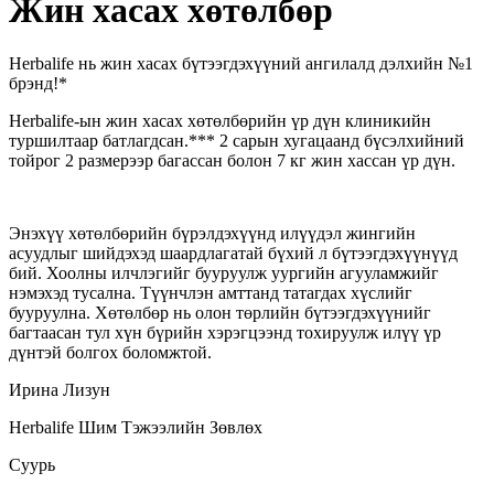
Жин хасах хөтөлбөр
Herbalife нь жин хасах бүтээгдэхүүний ангилалд дэлхийн №1
брэнд!*
Herbalife-ын жин хасах хөтөлбөрийн үр дүн клиникийн
туршилтаар батлагдсан.*** 2 сарын хугацаанд бүсэлхийний
тойрог 2 размерээр багассан болон 7 кг жин хассан үр дүн.
Энэхүү хөтөлбөрийн бүрэлдэхүүнд илүүдэл жингийн
асуудлыг шийдэхэд шаардлагатай бүхий л бүтээгдэхүүнүүд
бий. Хоолны илчлэгийг бууруулж уургийн агууламжийг
нэмэхэд тусална. Түүнчлэн амттанд татагдах хүслийг
бууруулна. Хөтөлбөр нь олон төрлийн бүтээгдэхүүнийг
багтаасан тул хүн бүрийн хэрэгцээнд тохируулж илүү үр
дүнтэй болгох боломжтой.
Ирина Лизун
Herbalife Шим Тэжээлийн Зөвлөх
Суурь