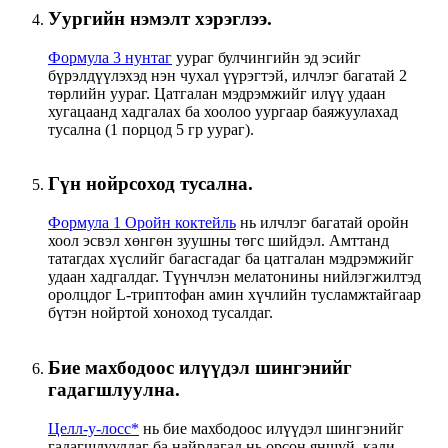
Уургийн нэмэлт хэрэглээ.
Формула 3 нунтаг
уураг булчингийн эд эсийг
бүрэлдүүлэхэд нэн чухал үүрэгтэй, илчлэг багатай 2
төрлийн уураг. Цатгалан мэдрэмжийг илүү удаан
хугацаанд хадгалах ба хоолоо уургаар баяжуулахад
тусална (1 порцод 5 гр уураг).
Гүн нойрсоход тусална.
Формула 1 Оройн коктейль
нь илчлэг багатай оройн
хоол эсвэл хөнгөн зуушны төгс шийдэл. Амттанд
татагдах хүслийг багасгадаг ба цатгалан мэдрэмжийг
удаан хадгалдаг. Түүнчлэн мелатонины нийлэгжилтэд
оролцдог L-триптофан амин хүчлийн тусламжтайгаар
бүтэн нойртой хоноход тусалдаг.
Бие махбодоос илүүдэл шингэнийг
гадагшлуулна.
Целл-у-лосс*
нь бие махбодоос илүүдэл шингэнийг
гадагшлуулдаг ба найрлагад нь орсон яншуй, кали,