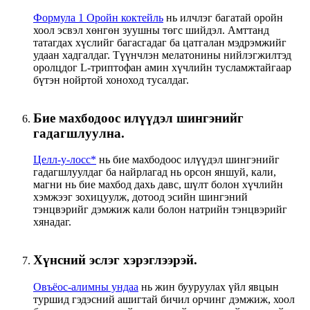
Формула 1 Оройн коктейль
нь илчлэг багатай оройн
хоол эсвэл хөнгөн зуушны төгс шийдэл. Амттанд
татагдах хүслийг багасгадаг ба цатгалан мэдрэмжийг
удаан хадгалдаг. Түүнчлэн мелатонины нийлэгжилтэд
оролцдог L-триптофан амин хүчлийн тусламжтайгаар
бүтэн нойртой хоноход тусалдаг.
Бие махбодоос илүүдэл шингэнийг
гадагшлуулна.
Целл-у-лосс*
нь бие махбодоос илүүдэл шингэнийг
гадагшлуулдаг ба найрлагад нь орсон яншуй, кали,
магни нь бие махбод дахь давс, шүлт болон хүчлийн
хэмжээг зохицуулж, дотоод эсийн шингэний
тэнцвэрийг дэмжиж кали болон натрийн тэнцвэрийг
хянадаг.
Хүнсний эслэг хэрэглээрэй.
Овъёос-алимны ундаа
нь жин бууруулах үйл явцын
туршид гэдэсний ашигтай бичил орчинг дэмжиж, хоол