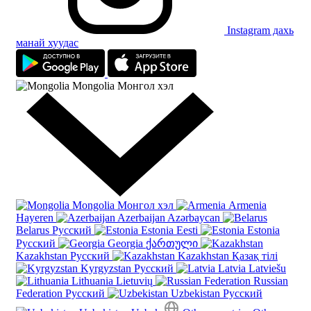
Instagram дахь
манай хуудас
Mongolia
Монгол хэл
Mongolia
Монгол хэл
Armenia
Hayeren
Azerbaijan
Azərbaycan
Belarus
Русский
Estonia
Eesti
Estonia
Русский
Georgia
ქართული
Kazakhstan
Русский
Kazakhstan
Қазақ тілі
Kyrgyzstan
Русский
Latvia
Latviešu
Lithuania
Lietuvių
Russian
Federation
Русский
Uzbekistan
Русский