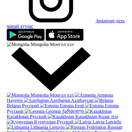
Instagram дахь
манай хуудас
Mongolia
Монгол хэл
Mongolia
Монгол хэл
Armenia
Hayeren
Azerbaijan
Azərbaycan
Belarus
Русский
Estonia
Eesti
Estonia
Русский
Georgia
ქართული
Kazakhstan
Русский
Kazakhstan
Қазақ тілі
Kyrgyzstan
Русский
Latvia
Latviešu
Lithuania
Lietuvių
Russian