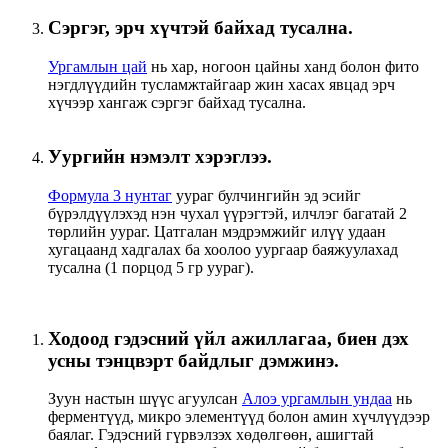
Сэргэг, эрч хүчтэй байхад тусална.
Ургамлын цай
нь хар, ногоон цайны ханд болон фито
нэгдлүүдийн тусламжтайгаар жин хасах явцад эрч
хүчээр хангаж сэргэг байхад тусална.
Уургийн нэмэлт хэрэглээ.
Формула 3 нунтаг
уураг булчингийн эд эсийг
бүрэлдүүлэхэд нэн чухал үүрэгтэй, илчлэг багатай 2
төрлийн уураг. Цатгалан мэдрэмжийг илүү удаан
хугацаанд хадгалах ба хоолоо уургаар баяжуулахад
тусална (1 порцод 5 гр уураг).
Ходоод гэдэсний үйл ажиллагаа, биен дэх
усны тэнцвэрт байдлыг дэмжинэ.
Зуун настын шүүс агуулсан
Алоэ ургамлын ундаа
нь
ферментүүд, микро элементүүд болон амин хүчлүүдээр
баялаг. Гэдэсний гүрвэлзэх хөдөлгөөн, ашигтай