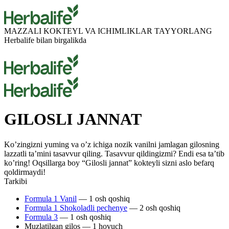
MAZZALI KOKTEYL
VA
ICHIMLIKLAR TAYYORLANG
Herbalife bilan birgalikda
GILOSLI JANNAT
Ko’zingizni yuming va o’z ichiga nozik vanilni jamlagan gilosning
lazzatli ta’mini tasavvur qiling. Tasavvur qildingizmi? Endi esa ta’tib
ko’ring! Oqsillarga boy “Gilosli jannat” kokteyli sizni aslo befarq
qoldirmaydi!
Tarkibi
Formula 1 Vanil
— 1 osh qoshiq
Formula 1 Shokoladli pechenye
— 2 osh qoshiq
Formula 3
— 1 osh qoshiq
Muzlatilgan gilos — 1 hovuch