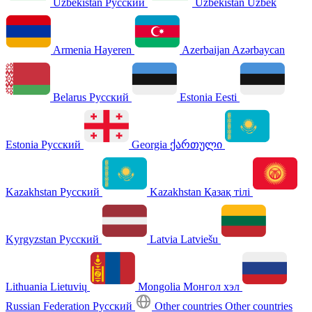
Uzbekistan
Русский
Uzbekistan
Uzbek
Armenia
Hayeren
Azerbaijan
Azərbaycan
Belarus
Русский
Estonia
Eesti
Estonia
Русский
Georgia
ქართული
Kazakhstan
Русский
Kazakhstan
Қазақ тілі
Kyrgyzstan
Русский
Latvia
Latviešu
Lithuania
Lietuvių
Mongolia
Монгол хэл
Russian Federation
Русский
Other countries
Other countries