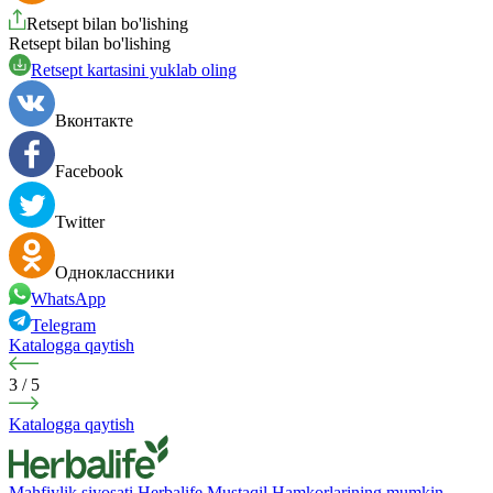
Retsept bilan bo'lishing
Retsept bilan bo'lishing
Retsept kartasini yuklab oling
Вконтакте
Facebook
Twitter
Одноклассники
WhatsApp
Telegram
Katalogga qaytish
3
/
5
Katalogga qaytish
Mahfiylik siyosati
Herbalife Mustaqil Hamkorlarining mumkin