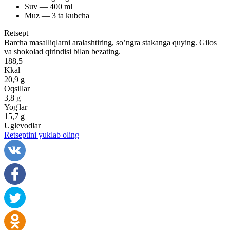
Suv — 400 ml
Muz — 3 ta kubcha
Retsept
Barcha masalliqlarni aralashtiring, so’ngra stakanga quying. Gilos
va shokolad qirindisi bilan bezating.
188,5
Kkal
20,9 g
Oqsillar
3,8 g
Yog'lar
15,7 g
Uglevodlar
Retseptini yuklab oling