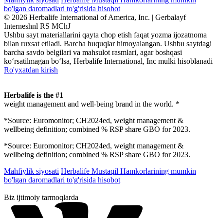
bo'lgan daromadlari to'g'risida hisobot
© 2026 Herbalife International of America, Inc. | Gerbalayf
Interneshnl RS MChJ
Ushbu sayt materiallarini qayta chop etish faqat yozma ijozatnoma
bilan ruxsat etiladi. Barcha huquqlar himoyalangan. Ushbu saytdagi
barcha savdo belgilari va mahsulot rasmlari, agar boshqasi
ko‘rsatilmagan bo‘lsa, Herbalife International, Inc mulki hisoblanadi
Ro'yxatdan kirish
Herbalife is the #1
weight management and well-being brand in the world. *
*Source: Euromonitor; CH2024ed, weight management &
wellbeing definition; combined % RSP share GBO for 2023.
*Source: Euromonitor; CH2024ed, weight management &
wellbeing definition; combined % RSP share GBO for 2023.
Mahfiylik siyosati
Herbalife Mustaqil Hamkorlarining mumkin
bo'lgan daromadlari to'g'risida hisobot
Biz ijtimoiy tarmoqlarda