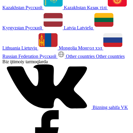
Kazakhstan
Русский
Kazakhstan
Қазақ тілі
Kyrgyzstan
Русский
Latvia
Latviešu
Lithuania
Lietuvių
Mongolia
Монгол хэл
Russian Federation
Русский
Other countries
Other countries
Biz ijtimoiy tarmoqlarda
Bizning sahifa VK