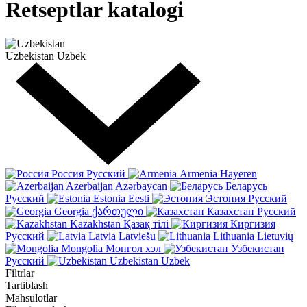
Retseptlar katalogi
Uzbekistan
Uzbek
Россия
Русский
Armenia
Hayeren
Azerbaijan
Azərbaycan
Беларусь
Русский
Estonia
Eesti
Эстония
Русский
Georgia
ქართული
Казахстан
Русский
Kazakhstan
Қазақ тілі
Киргизия
Русский
Latvia
Latviešu
Lithuania
Lietuvių
Mongolia
Монгол хэл
Узбекистан
Русский
Uzbekistan
Uzbek
Filtrlar
Tartiblash
Mahsulotlar