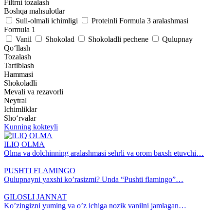
Filtrni tozalash
Boshqa mahsulotlar
Suli-olmali ichimligi
Proteinli Formula 3 aralashmasi
Formula 1
Vanil
Shokolad
Shokoladli pechene
Qulupnay
Qoʻllash
Tozalash
Tartiblash
Hammasi
Shokoladli
Mevali va rezavorli
Neytral
Ichimliklar
Sho‘rvalar
Kunning kokteyli
ILIQ OLMA
Olma va dolchinning aralashmasi sehrli va orom baxsh etuvchi…
PUSHTI FLAMINGO
Qulupnayni yaxshi ko’rasizmi? Unda “Pushti flamingo”…
GILOSLI JANNAT
Ko’zingizni yuming va o’z ichiga nozik vanilni jamlagan…