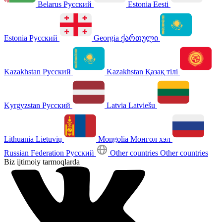
Belarus
Русский
Estonia
Eesti
Estonia
Русский
Georgia
ქართული
Kazakhstan
Русский
Kazakhstan
Қазақ тілі
Kyrgyzstan
Русский
Latvia
Latviešu
Lithuania
Lietuvių
Mongolia
Монгол хэл
Russian Federation
Русский
Other countries
Other countries
Biz ijtimoiy tarmoqlarda