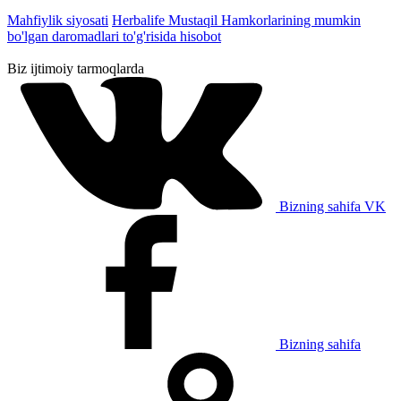
Mahfiylik siyosati
Herbalife Mustaqil Hamkorlarining mumkin
bo'lgan daromadlari to'g'risida hisobot
Biz ijtimoiy tarmoqlarda
Bizning sahifa VK
Bizning sahifa