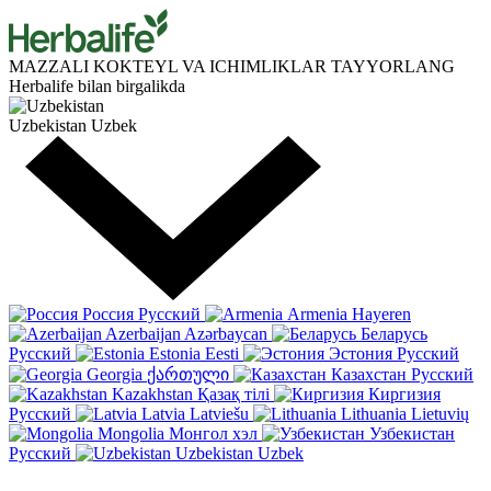
MAZZALI KOKTEYL
VA
ICHIMLIKLAR TAYYORLANG
Herbalife bilan birgalikda
Uzbekistan
Uzbek
Россия
Русский
Armenia
Hayeren
Azerbaijan
Azərbaycan
Беларусь
Русский
Estonia
Eesti
Эстония
Русский
Georgia
ქართული
Казахстан
Русский
Kazakhstan
Қазақ тілі
Киргизия
Русский
Latvia
Latviešu
Lithuania
Lietuvių
Mongolia
Монгол хэл
Узбекистан
Русский
Uzbekistan
Uzbek