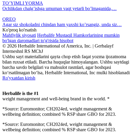
TO’YIMLI YORMA
Ochlikdan chalg’ishga umuman vaqt yetarli bo’lmaganida,…
OREO
Agar siz shokoladni chindan ham yaxshi ko’rsangiz, unda siz…
Ko'proq ko'rsatish
Mahfiylik siyosati
Herbalife Mustaqil Hamkorlarining mumkin
bo'lgan daromadlari to'g'risida hisobot
© 2026 Herbalife International of America, Inc. | Gerbalayf
Interneshnl RS MChJ
Ushbu sayt materiallarini qayta chop etish faqat yozma ijozatnoma
bilan ruxsat etiladi. Barcha huquqlar himoyalangan. Ushbu saytdagi
barcha savdo belgilari va mahsulot rasmlari, agar boshqasi
ko‘rsatilmagan bo‘lsa, Herbalife International, Inc mulki hisoblanadi
Ro'yxatdan kirish
Herbalife is the #1
weight management and well-being brand in the world. *
*Source: Euromonitor; CH2024ed, weight management &
wellbeing definition; combined % RSP share GBO for 2023.
*Source: Euromonitor; CH2024ed, weight management &
wellbeing definition; combined % RSP share GBO for 2023.